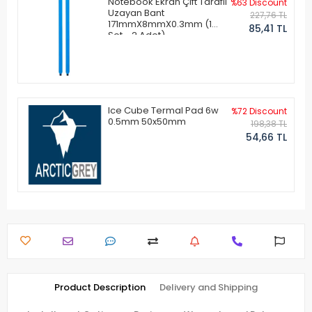
Notebook Ekran Çift Taraflı
%63 Discount
Uzayan Bant
227,76 TL
171mmX8mmX0.3mm (1
85,41 TL
Set - 2 Adet)
Ice Cube Termal Pad 6w
%72 Discount
0.5mm 50x50mm
198,38 TL
54,66 TL
Product Description
Delivery and Shipping