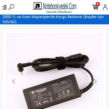
0
2900 TL ve Üzeri Alışverişlerde Kargo Bedava! (Bayiler için
120USD)