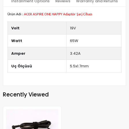
Installment Options
Reviews
Warranty and Returns
Ürün Adı :
ACER ASPIRE ONE HAPPY Adaptör Şarj Cihazı
Volt
19V
Watt
65W
Amper
3.42A
Uç Ölçüsü
5.5x1.7mm
Recently Viewed