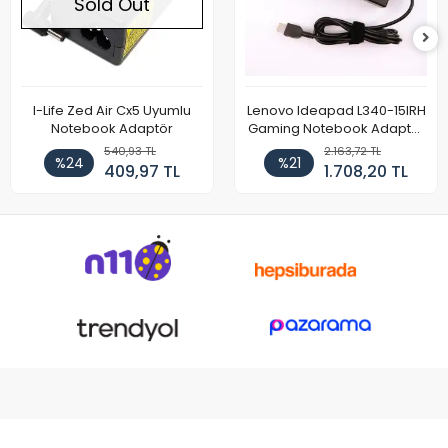
Sold Out
I-Life Zed Air Cx5 Uyumlu
Lenovo Ideapad L340-15IRH
Notebook Adaptör
Gaming Notebook Adaptör
Cihazı Şarj Aleti (150W)
540,93 TL
2.163,72 TL
%24
%21
409,97 TL
1.708,20 TL