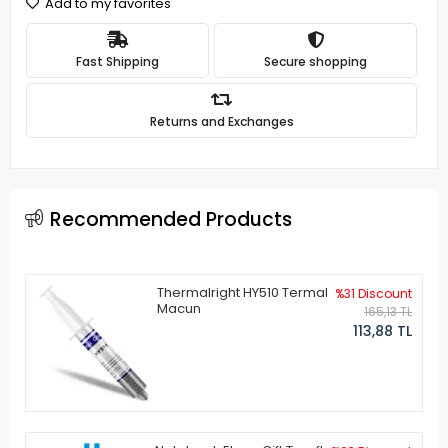
Add to my favorites
Fast Shipping
Secure shopping
Returns and Exchanges
Recommended Products
Thermalright HY510 Termal
%31 Discount
Macun
165,13 TL
113,88 TL