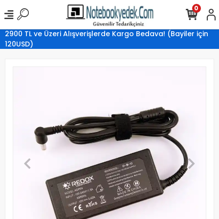
0
2900 TL ve Üzeri Alışverişlerde Kargo Bedava! (Bayiler için
120USD)