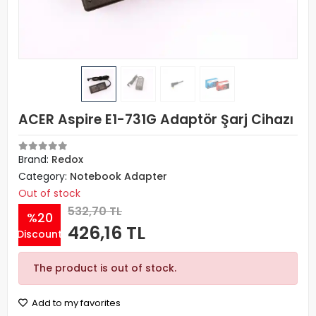
ACER Aspire E1-731G Adaptör Şarj Cihazı
Brand:
Redox
Category:
Notebook Adapter
Out of stock
532,70 TL
%20
426,16 TL
Discount
The product is out of stock.
Add to my favorites