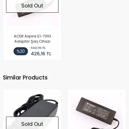
Sold Out
ACER Aspire E1-731G
Adaptör Şarj Cihazı
532,70 TL
%20
426,16 TL
Similar Products
Sold Out