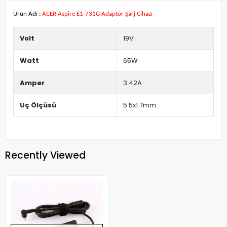
Ürün Adı :
ACER Aspire E1-731G Adaptör Şarj Cihazı
Volt
19V
Watt
65W
Amper
3.42A
Uç Ölçüsü
5.5x1.7mm
Recently Viewed