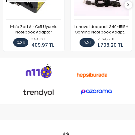
I-Life Zed Air Cx5 Uyumlu
Lenovo Ideapad L340-15IRH
Notebook Adaptör
Gaming Notebook Adaptör
Cihazı Şarj Aleti (150W)
540,93 TL
2.163,72 TL
%24
%21
409,97 TL
1.708,20 TL