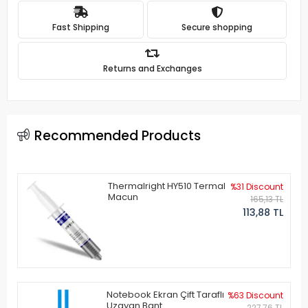
Fast Shipping
Secure shopping
Returns and Exchanges
Recommended Products
Thermalright HY510 Termal
%31 Discount
Macun
165,13 TL
113,88 TL
Notebook Ekran Çift Taraflı
%63 Discount
Uzayan Bant
227,76 TL