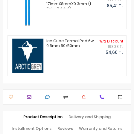
171mmX8mmX0.3mm (1
85,41 TL
Set - 2 Adet)
Ice Cube Termal Pad 6w
%72 Discount
0.5mm 50x50mm
198,38 TL
54,66 TL
Product Description
Delivery and Shipping
Installment Options
Reviews
Warranty and Returns