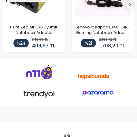
I-Life Zed Air Cx5 Uyumlu
Lenovo Ideapad L340-15IRH
Notebook Adaptör
Gaming Notebook Adaptör
Cihazı Şarj Aleti (150W)
540,93 TL
2.163,72 TL
%24
%21
409,97 TL
1.708,20 TL