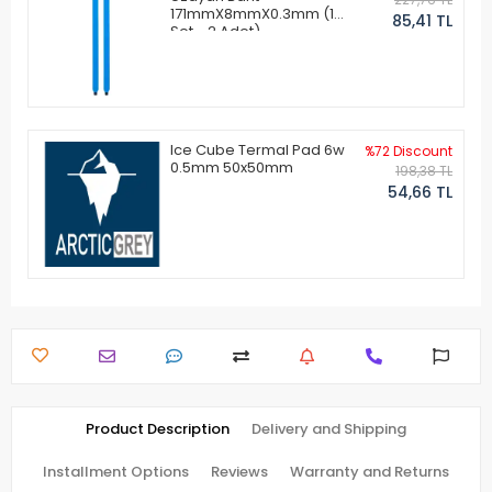
171mmX8mmX0.3mm (1
85,41 TL
Set - 2 Adet)
Ice Cube Termal Pad 6w
%72 Discount
0.5mm 50x50mm
198,38 TL
54,66 TL
Product Description
Delivery and Shipping
Installment Options
Reviews
Warranty and Returns