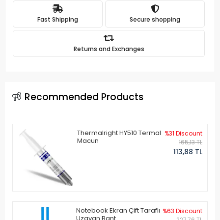
Fast Shipping
Secure shopping
Returns and Exchanges
Recommended Products
Thermalright HY510 Termal
%31 Discount
Macun
165,13 TL
113,88 TL
Notebook Ekran Çift Taraflı
%63 Discount
Uzayan Bant
227,76 TL