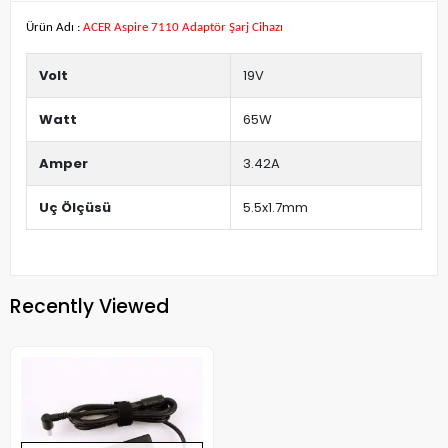
Ürün Adı :
ACER Aspire 7110 Adaptör Şarj Cihazı
Volt
19V
Watt
65W
Amper
3.42A
Uç Ölçüsü
5.5x1.7mm
Recently Viewed