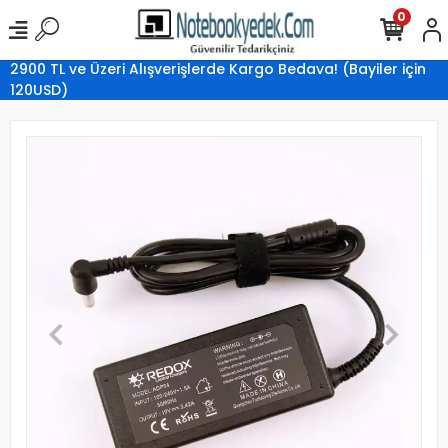
0
2900 TL ve Üzeri Alışverişlerde Kargo Bedava! (Bayiler için
120USD)