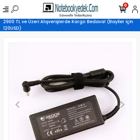
0
2900 TL ve Üzeri Alışverişlerde Kargo Bedava! (Bayiler için
120USD)