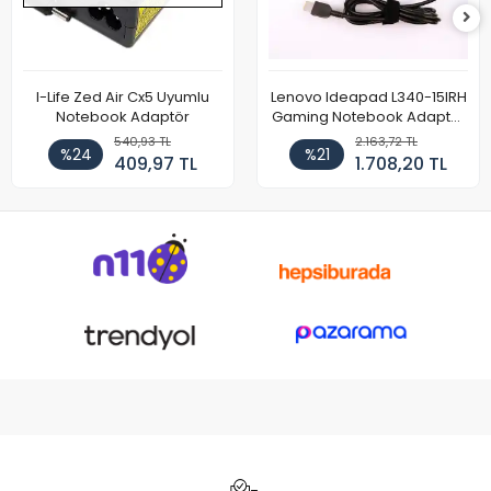
I-Life Zed Air Cx5 Uyumlu
Lenovo Ideapad L340-15IRH
Notebook Adaptör
Gaming Notebook Adaptör
Cihazı Şarj Aleti (150W)
540,93 TL
2.163,72 TL
%24
%21
409,97 TL
1.708,20 TL