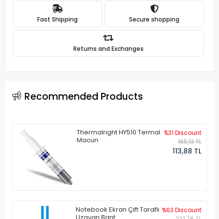
Fast Shipping
Secure shopping
Returns and Exchanges
Recommended Products
Thermalright HY510 Termal
%31 Discount
Macun
165,13 TL
113,88 TL
Notebook Ekran Çift Taraflı
%63 Discount
Uzayan Bant
227,76 TL