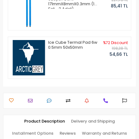
171mmX8mmX0.3mm (1
85,41 TL
Set - 2 Adet)
Ice Cube Termal Pad 6w
%72 Discount
0.5mm 50x50mm
198,38 TL
54,66 TL
Product Description
Delivery and Shipping
Installment Options
Reviews
Warranty and Returns