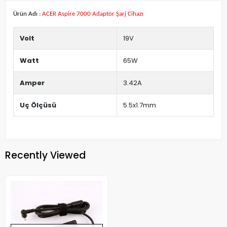
Ürün Adı :
ACER Aspire 7000 Adaptör Şarj Cihazı
Volt
19V
Watt
65W
Amper
3.42A
Uç Ölçüsü
5.5x1.7mm
Recently Viewed