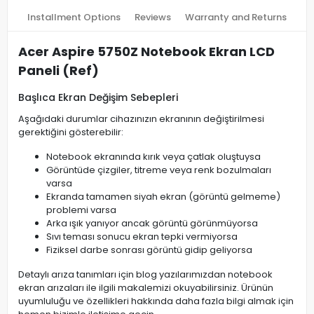
Installment Options
Reviews
Warranty and Returns
Acer Aspire 5750Z Notebook Ekran LCD
Paneli (Ref)
Başlıca Ekran Değişim Sebepleri
Aşağıdaki durumlar cihazınızın ekranının değiştirilmesi
gerektiğini gösterebilir:
Notebook ekranında kırık veya çatlak oluştuysa
Görüntüde çizgiler, titreme veya renk bozulmaları
varsa
Ekranda tamamen siyah ekran (görüntü gelmeme)
problemi varsa
Arka ışık yanıyor ancak görüntü görünmüyorsa
Sıvı teması sonucu ekran tepki vermiyorsa
Fiziksel darbe sonrası görüntü gidip geliyorsa
Detaylı arıza tanımları için blog yazılarımızdan notebook
ekran arızaları ile ilgili makalemizi okuyabilirsiniz. Ürünün
uyumluluğu ve özellikleri hakkında daha fazla bilgi almak için