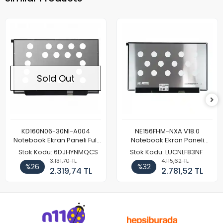
Sold Out
KD160N06-30NI-A004
NE156FHM-NXA V18.0
Notebook Ekran Paneli Full
Notebook Ekran Paneli
HD
144Hz
Stok Kodu: 6DJHYNMQCS
Stok Kodu: LUCNLF83NF
3.131,70 TL
4.115,62 TL
%26
%32
2.319,74 TL
2.781,52 TL