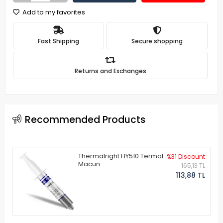
Add to my favorites
Fast Shipping
Secure shopping
Returns and Exchanges
Recommended Products
Thermalright HY510 Termal
%31 Discount
Macun
165,13 TL
113,88 TL