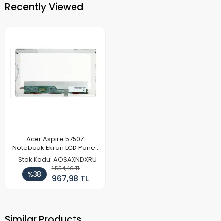
Recently Viewed
Acer Aspire 5750Z
Notebook Ekran LCD Paneli
(Ref)
Stok Kodu: AOSAXNDXRU
1.554,46 TL
%38
967,98 TL
Similar Products