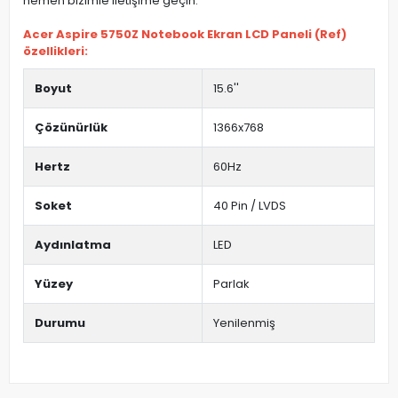
hemen bizimle iletişime geçin.
Acer Aspire 5750Z Notebook Ekran LCD Paneli (Ref)
özellikleri:
Boyut
15.6''
Çözünürlük
1366x768
Hertz
60Hz
Soket
40 Pin / LVDS
Aydınlatma
LED
Yüzey
Parlak
Durumu
Yenilenmiş