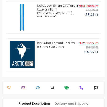
Notebook Ekran Çift Taraflı
%63 Discount
Uzayan Bant
227,76 TL
171mmX8mmX0.3mm (1
85,41 TL
Set - 2 Adet)
Ice Cube Termal Pad 6w
%72 Discount
0.5mm 50x50mm
198,38 TL
54,66 TL
Product Description
Delivery and Shipping