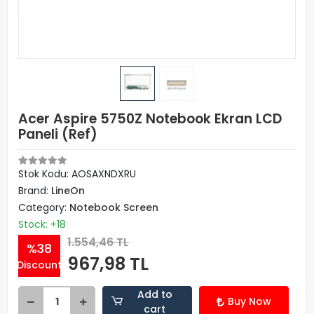
Acer Aspire 5750Z Notebook Ekran LCD
Paneli (Ref)
Stok Kodu: AOSAXNDXRU
Brand:
LineOn
Category:
Notebook Screen
Stock: +18
1.554,46 TL
%38
967,98 TL
Discount
Add to
Buy Now
cart