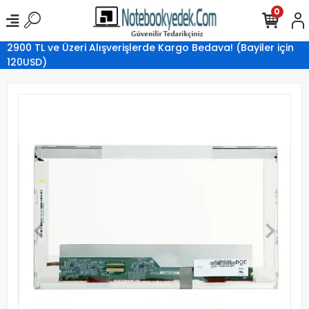
0
2900 TL ve Üzeri Alışverişlerde Kargo Bedava! (Bayiler için
120USD)