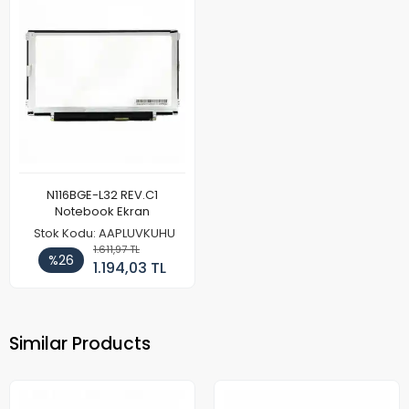
N116BGE-L32 REV.C1
Notebook Ekran
Stok Kodu: AAPLUVKUHU
1.611,97 TL
%26
1.194,03 TL
Similar Products