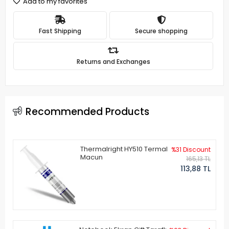
Add to my favorites
Fast Shipping
Secure shopping
Returns and Exchanges
Recommended Products
Thermalright HY510 Termal
%31 Discount
Macun
165,13 TL
113,88 TL