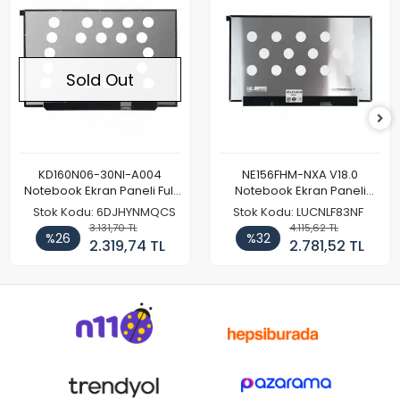
Sold Out
KD160N06-30NI-A004
NE156FHM-NXA V18.0
Notebook Ekran Paneli Full
Notebook Ekran Paneli
HD
144Hz
Stok Kodu: 6DJHYNMQCS
Stok Kodu: LUCNLF83NF
3.131,70 TL
4.115,62 TL
%26
%32
2.319,74 TL
2.781,52 TL