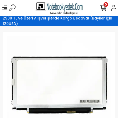
0
2900 TL ve Üzeri Alışverişlerde Kargo Bedava! (Bayiler için
120USD)