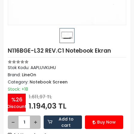
N116BGE-L32 REV.C1 Notebook Ekran
Stok Kodu: AAPLUVKUHU
Brand:
LineOn
Category:
Notebook Screen
Stock: +18
1.611,97 TL
%26
1.194,03 TL
Discount
Add to
Buy Now
cart