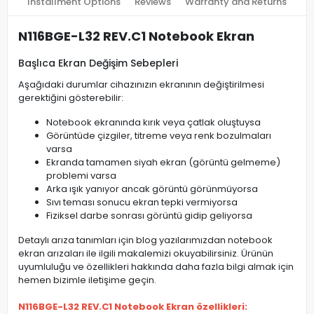
Installment Options
Reviews
Warranty and Returns
N116BGE-L32 REV.C1 Notebook Ekran
Başlıca Ekran Değişim Sebepleri
Aşağıdaki durumlar cihazınızın ekranının değiştirilmesi
gerektiğini gösterebilir:
Notebook ekranında kırık veya çatlak oluştuysa
Görüntüde çizgiler, titreme veya renk bozulmaları
varsa
Ekranda tamamen siyah ekran (görüntü gelmeme)
problemi varsa
Arka ışık yanıyor ancak görüntü görünmüyorsa
Sıvı teması sonucu ekran tepki vermiyorsa
Fiziksel darbe sonrası görüntü gidip geliyorsa
Detaylı arıza tanımları için blog yazılarımızdan notebook
ekran arızaları ile ilgili makalemizi okuyabilirsiniz. Ürünün
uyumluluğu ve özellikleri hakkında daha fazla bilgi almak için
hemen bizimle iletişime geçin.
N116BGE-L32 REV.C1 Notebook Ekran özellikleri: