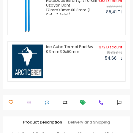
Notebook Ekran Çift Taraflı
%63 Discount
Uzayan Bant
227,76 TL
171mmX8mmX0.3mm (1
85,41 TL
Set - 2 Adet)
Ice Cube Termal Pad 6w
%72 Discount
0.5mm 50x50mm
198,38 TL
54,66 TL
Product Description
Delivery and Shipping