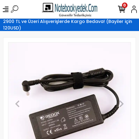
0
2900 TL ve Üzeri Alışverişlerde Kargo Bedava! (Bayiler için
120USD)