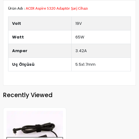
Ürün Adı :
ACER Aspire 5320 Adaptör Şarj Cihazı
Volt
19V
Watt
65W
Amper
3.42A
Uç Ölçüsü
5.5x1.7mm
Recently Viewed