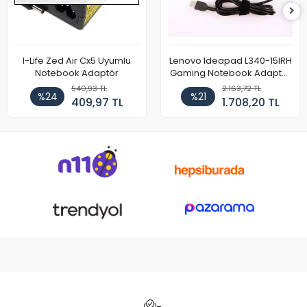
I-Life Zed Air Cx5 Uyumlu
Lenovo Ideapad L340-15IRH
Notebook Adaptör
Gaming Notebook Adaptör
Cihazı Şarj Aleti (150W)
540,93 TL
2.163,72 TL
%24
%21
409,97 TL
1.708,20 TL