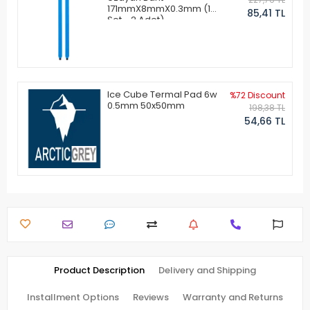
171mmX8mmX0.3mm (1
85,41 TL
Set - 2 Adet)
Ice Cube Termal Pad 6w
%72 Discount
0.5mm 50x50mm
198,38 TL
54,66 TL
Product Description
Delivery and Shipping
Installment Options
Reviews
Warranty and Returns