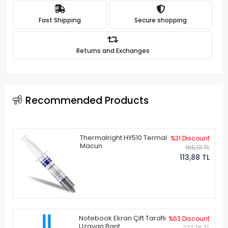
Fast Shipping
Secure shopping
Returns and Exchanges
Recommended Products
Thermalright HY510 Termal
%31 Discount
Macun
165,13 TL
113,88 TL
Notebook Ekran Çift Taraflı
%63 Discount
Uzayan Bant
227,76 TL