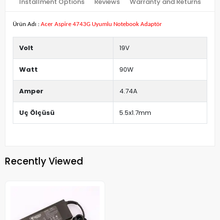
Installment Options
Reviews
Warranty and Returns
Ürün Adı :
Acer Aspire 4743G Uyumlu Notebook Adaptör
Volt
19V
Watt
90W
Amper
4.74A
Uç Ölçüsü
5.5x1.7mm
Recently Viewed