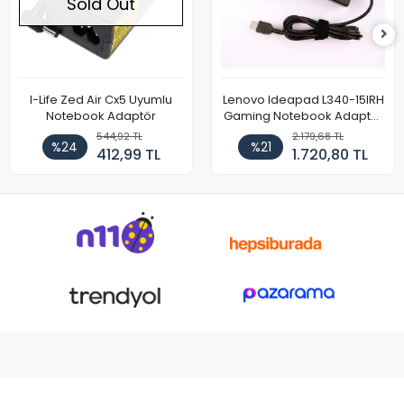
Sold Out
I-Life Zed Air Cx5 Uyumlu
Lenovo Ideapad L340-15IRH
Notebook Adaptör
Gaming Notebook Adaptör
Cihazı Şarj Aleti (150W)
544,92 TL
2.179,68 TL
%24
%21
412,99 TL
1.720,80 TL