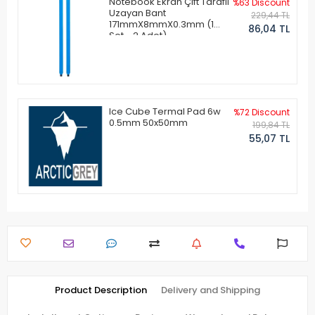
Notebook Ekran Çift Taraflı
%63 Discount
Uzayan Bant
229,44 TL
171mmX8mmX0.3mm (1
86,04 TL
Set - 2 Adet)
Ice Cube Termal Pad 6w
%72 Discount
0.5mm 50x50mm
199,84 TL
55,07 TL
Product Description
Delivery and Shipping