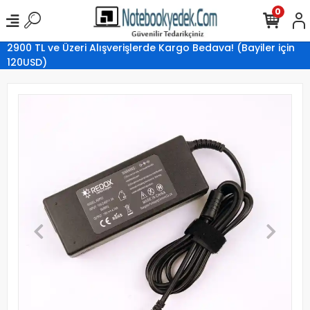
0
2900 TL ve Üzeri Alışverişlerde Kargo Bedava! (Bayiler için
120USD)