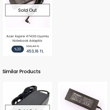
Sold Out
Acer Aspire 4743G Uyumlu
Notebook Adaptör
566,44 TL
%20
453,16 TL
Similar Products