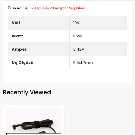
Ürün Adı :
ACER Aspire 4220 Adaptör Şarj Cihazı
Volt
19V
Watt
65W
Amper
3.42A
Uç Ölçüsü
5.5x1.7mm
Recently Viewed