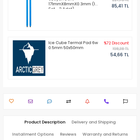
171mmX8mmX0.3mm (1
85,41 TL
Set - 2 Adet)
Ice Cube Termal Pad 6w
%72 Discount
0.5mm 50x50mm
198,38 TL
54,66 TL
Product Description
Delivery and Shipping
Installment Options
Reviews
Warranty and Returns