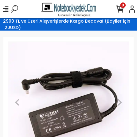
0
2900 TL ve Üzeri Alışverişlerde Kargo Bedava! (Bayiler için
120USD)