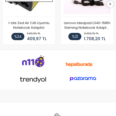
I-Life Zed Air Cx5 Uyumlu
Lenovo Ideapad L340-15IRH
Notebook Adaptör
Gaming Notebook Adaptör
Cihazı Şarj Aleti (150W)
540,93 TL
2.163,72 TL
%24
%21
409,97 TL
1.708,20 TL