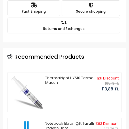
Fast Shipping
Secure shopping
Returns and Exchanges
Recommended Products
Thermalright HY510 Termal
%31 Discount
Macun
165,13 TL
113,88 TL
Notebook Ekran Çift Taraflı
%63 Discount
Uzayan Bant
227,76 TL