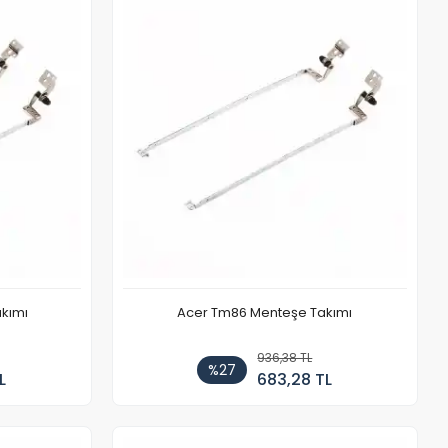
kımı
Acer Tm86 Menteşe Takımı
936,38 TL
%27
L
683,28 TL