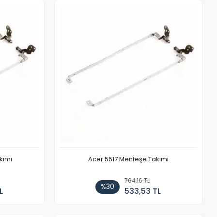
kımı
Acer 5517 Menteşe Takımı
764,16 TL
%30
L
533,53 TL