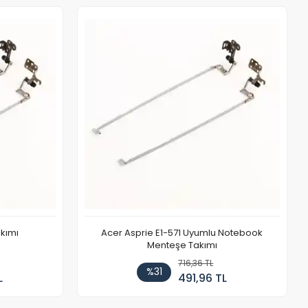
kımı
Acer Asprie E1-571 Uyumlu Notebook
Menteşe Takımı
716,36 TL
%31
L
491,96 TL