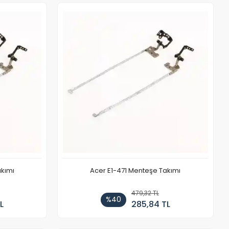
akımı
Acer E1-471 Menteşe Takımı
479,32 TL
%40
L
285,84 TL