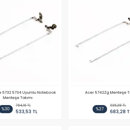
re 5732 5734 Uyumlu Notebook
Acer 5742Zg Menteşe T
Menteşe Takımı
764,16 TL
936,38 TL
%30
%27
533,53 TL
683,28 T