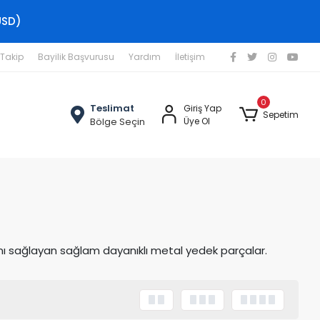
USD)
 Takip
Bayilik Başvurusu
Yardım
İletişim
0
Teslimat
Giriş Yap
Sepetim
Bölge Seçin
Üye Ol
sını sağlayan sağlam dayanıklı metal yedek parçalar.