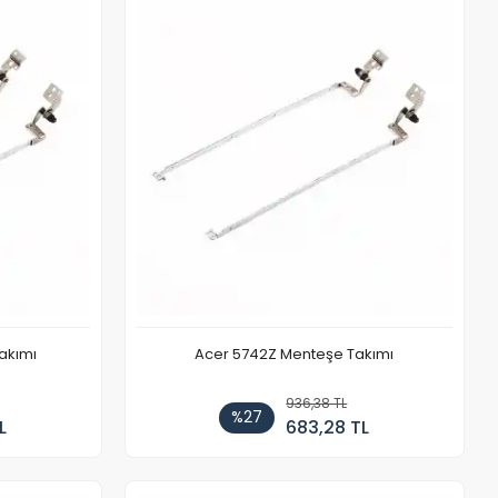
akımı
Acer 5742Z Menteşe Takımı
936,38 TL
%27
L
683,28 TL