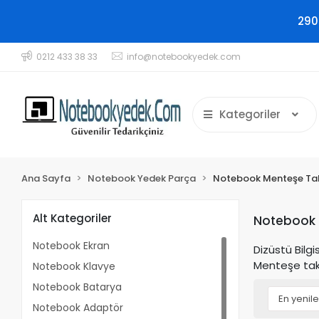
290
0212 433 38 33
info@notebookyedek.com
Kategoriler
Ana Sayfa
Notebook Yedek Parça
Notebook Menteşe Ta
Alt Kategoriler
Notebook 
Notebook Ekran
Dizüstü Bilg
Menteşe takı
Notebook Klavye
Notebook Batarya
Notebook Adaptör