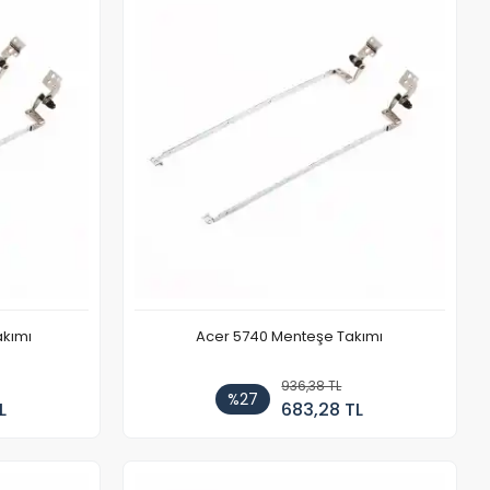
akımı
Acer 5740 Menteşe Takımı
936,38 TL
%27
L
683,28 TL