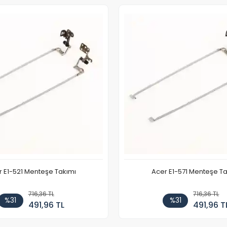
 E1-521 Menteşe Takımı
Acer E1-571 Menteşe Ta
716,36 TL
716,36 TL
%31
%31
491,96 TL
491,96 T