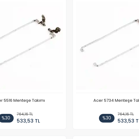
r 5516 Menteşe Takımı
Acer 5734 Menteşe Ta
764,16 TL
764,16 TL
%30
%30
533,53 TL
533,53 T