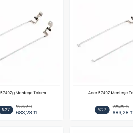
 5740Zg Menteşe Takımı
Acer 5740Z Menteşe Ta
936,38 TL
936,38 TL
%27
%27
683,28 TL
683,28 T