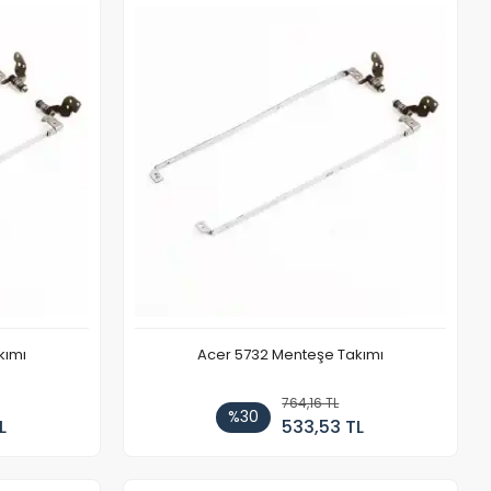
kımı
Acer 5732 Menteşe Takımı
764,16 TL
%30
L
533,53 TL