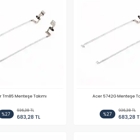
r Tm85 Menteşe Takımı
Acer 5742G Menteşe T
936,38 TL
936,38 TL
%27
%27
683,28 TL
683,28 T