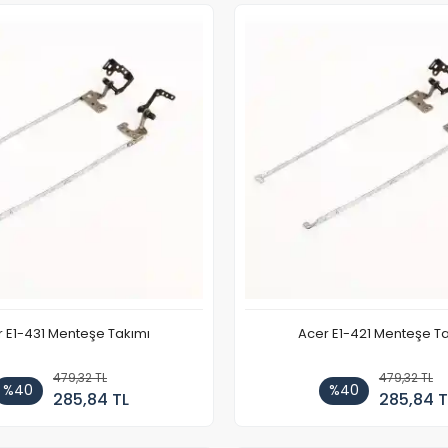
 E1-431 Menteşe Takımı
Acer E1-421 Menteşe T
479,32 TL
479,32 TL
%40
%40
285,84 TL
285,84 T