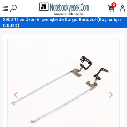
0
2900 TL ve Üzeri Alışverişlerde Kargo Bedava! (Bayiler için
120USD)