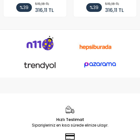
515,18 TL
515,18 TL
%39
%39
316,11 TL
316,11 TL
Hızlı Teslimat
Siparişleriniz en kısa sürede elinize ulaşır.