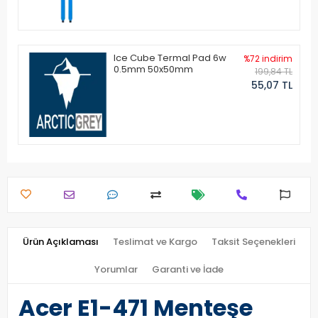
Ice Cube Termal Pad 6w
%72 indirim
0.5mm 50x50mm
199,84 TL
55,07 TL
Ürün Açıklaması
Teslimat ve Kargo
Taksit Seçenekleri
Yorumlar
Garanti ve İade
Acer E1-471 Menteşe