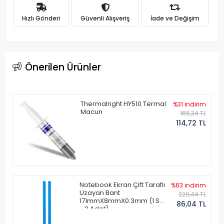
Hızlı Gönderi
Güvenli Alışveriş
İade ve Değişim
Önerilen Ürünler
Thermalright HY510 Termal
%31 indirim
Macun
166,34 TL
114,72 TL
Notebook Ekran Çift Taraflı
%63 indirim
Uzayan Bant
229,44 TL
171mmX8mmX0.3mm (1 Set
86,04 TL
- 2 Adet)