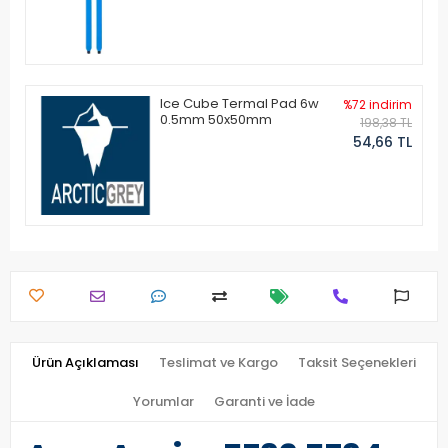
Ice Cube Termal Pad 6w
%72 indirim
0.5mm 50x50mm
198,38 TL
54,66 TL
Ürün Açıklaması
Teslimat ve Kargo
Taksit Seçenekleri
Yorumlar
Garanti ve İade