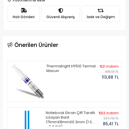
Favorilerime ekle
Hızlı Gönderi
Güvenli Alışveriş
İade ve Değişim
Önerilen Ürünler
Thermalright HY510 Termal
%31 indirim
Macun
165,13 TL
113,88 TL
Notebook Ekran Çift Taraflı
%63 indirim
Uzayan Bant
227,76 TL
171mmX8mmX0.3mm (1 Set
85,41 TL
- 2 Adet)