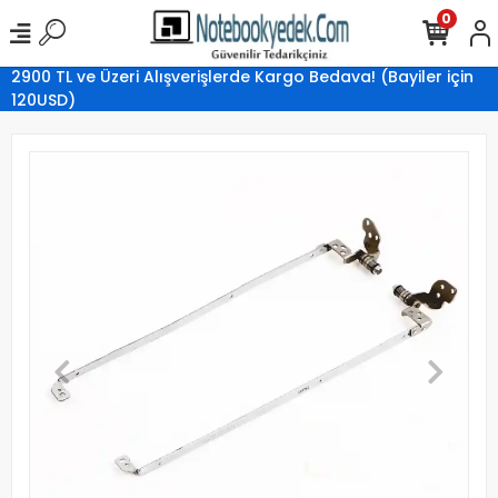
0
2900 TL ve Üzeri Alışverişlerde Kargo Bedava! (Bayiler için
120USD)