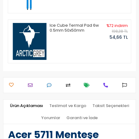
Ice Cube Termal Pad 6w
%72 indirim
0.5mm 50x50mm
198,38 TL
54,66 TL
Ürün Açıklaması
Teslimat ve Kargo
Taksit Seçenekleri
Yorumlar
Garanti ve İade
Acer 5711 Menteşe