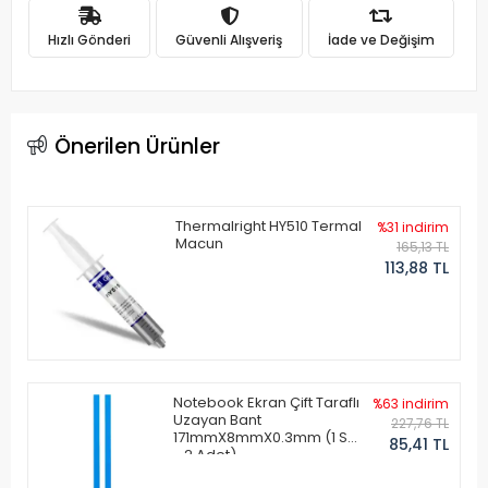
Hızlı Gönderi
Güvenli Alışveriş
İade ve Değişim
Önerilen Ürünler
Thermalright HY510 Termal
%31 indirim
Macun
165,13 TL
113,88 TL
Notebook Ekran Çift Taraflı
%63 indirim
Uzayan Bant
227,76 TL
171mmX8mmX0.3mm (1 Set
85,41 TL
- 2 Adet)