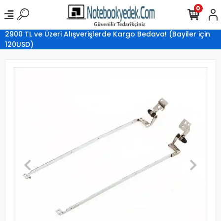
0
2900 TL ve Üzeri Alışverişlerde Kargo Bedava! (Bayiler için
120USD)