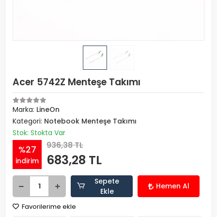
Acer 5742Z Menteşe Takımı
Marka:
LineOn
Kategori:
Notebook Menteşe Takımı
Stok: Stokta Var
936,38 TL
%27
683,28 TL
indirim
Sepete
Hemen Al
Ekle
Favorilerime ekle