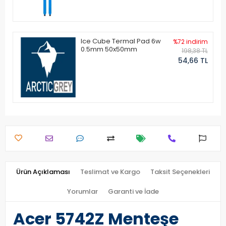
Ice Cube Termal Pad 6w
%72 indirim
0.5mm 50x50mm
198,38 TL
54,66 TL
Ürün Açıklaması
Teslimat ve Kargo
Taksit Seçenekleri
Yorumlar
Garanti ve İade
Acer 5742Z Menteşe