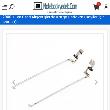
0
2900 TL ve Üzeri Alışverişlerde Kargo Bedava! (Bayiler için
120USD)