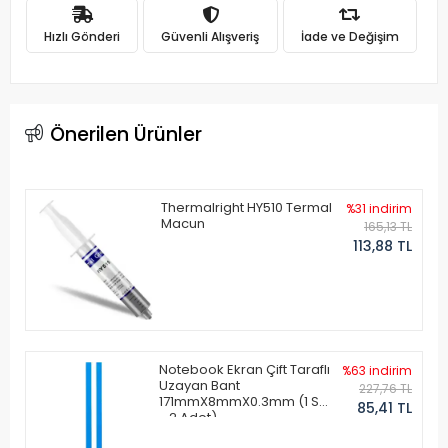
Hızlı Gönderi
Güvenli Alışveriş
İade ve Değişim
Önerilen Ürünler
Thermalright HY510 Termal
%31 indirim
Macun
165,13 TL
113,88 TL
Notebook Ekran Çift Taraflı
%63 indirim
Uzayan Bant
227,76 TL
171mmX8mmX0.3mm (1 Set
85,41 TL
- 2 Adet)