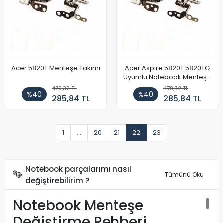
Acer 5820T Menteşe Takımı
Acer Aspire 5820T 5820TG
Uyumlu Notebook Menteşe
Takımı
479,32 TL
479,32 TL
%40
%40
285,84 TL
285,84 TL
1
...
20
21
22
23
Notebook parçalarımı nasıl
Tümünü Oku
değiştirebilirim ?
Notebook Menteşe
Değiştirme Rehberi