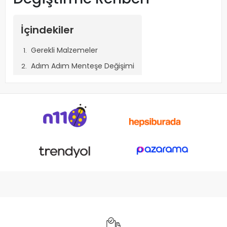
İçindekiler
Gerekli Malzemeler
Adım Adım Menteşe Değişimi
Dikkat Edilmesi Gerekenler
Notebook Menteşe Değiştirme Rehberi
Notebook menteşeleri zamanla gevşeyebilir, kırılabilir veya
düzgün çalışmamaya başlayabilir. Yeni bir menteşe değişimi
yaparak dizüstü bilgisayarınızın ekranını daha sağlam ve
güvenli bir şekilde kullanabilirsiniz. Bu rehberde, notebook
menteşe değişimini adım adım nasıl
gerçekleştirebileceğinizi anlatacağız.
Gerekli Malzemeler
Yeni uyumlu menteşeler