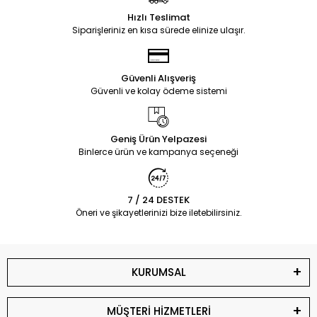
Küçük yıldız tornavida
Hızlı Teslimat
Siparişleriniz en kısa sürede elinize ulaşır.
Plastik açma aparatı veya ince plastik kart
Antistatik bileklik (isteğe bağlı, statik elektrikten
korunmak için)
Güvenli Alışveriş
Güvenli ve kolay ödeme sistemi
Yumuşak bir bez veya masa koruyucu
Adım Adım Menteşe
Geniş Ürün Yelpazesi
Değişimi
Binlerce ürün ve kampanya seçeneği
1. Dizüstü Bilgisayarı
7 / 24 DESTEK
Kapatın ve Güç Bağlantısını
Öneri ve şikayetlerinizi bize iletebilirsiniz.
Kesin
Güvenli bir işlem yapmak için bilgisayarınızı tamamen
KURUMSAL
kapatın ve prize bağlıysa güç bağlantısını kesin. Bataryası
çıkarılabilen bir modelse, bataryayı da çıkararak işlemi daha
güvenli hale getirin.
MÜŞTERİ HİZMETLERİ