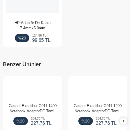
HP Adaptör Dc Kablo
7.4mmx5.0mm
124,56 TL
%20
99,65 TL
Benzer Ürünler
Casper Excalibur G911.1490
Casper Excalibur G911.1290
Notebook AdaptörDC Tamir
Notebook AdaptörDC Tamir
Kablosu
Kablosu
284,70 TL
284,70 TL
%20
%20
227,76 TL
227,76 TL