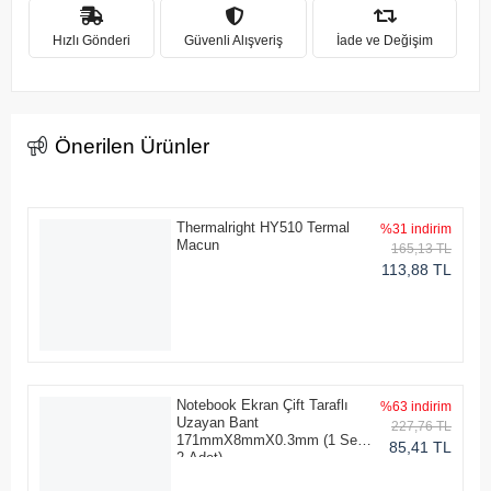
Hızlı Gönderi
Güvenli Alışveriş
İade ve Değişim
Önerilen Ürünler
Thermalright HY510 Termal
%31 indirim
Macun
165,13 TL
113,88 TL
Notebook Ekran Çift Taraflı
%63 indirim
Uzayan Bant
227,76 TL
171mmX8mmX0.3mm (1 Set -
85,41 TL
2 Adet)