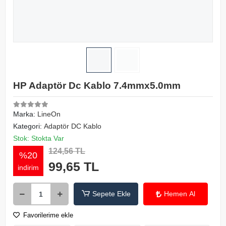
HP Adaptör Dc Kablo 7.4mmx5.0mm
Marka:
LineOn
Kategori:
Adaptör DC Kablo
Stok: Stokta Var
124,56 TL
%20
99,65 TL
indirim
Sepete Ekle
Hemen Al
Favorilerime ekle