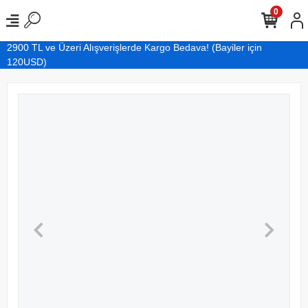
0
2900 TL ve Üzeri Alışverişlerde Kargo Bedava! (Bayiler için
120USD)