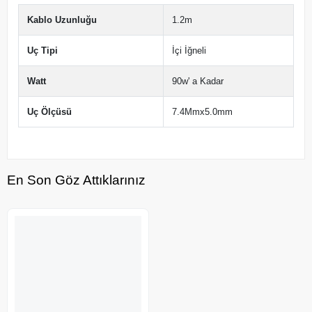
Kablo Uzunluğu
1.2m
Uç Tipi
İçi İğneli
Watt
90w' a Kadar
Uç Ölçüsü
7.4Mmx5.0mm
En Son Göz Attıklarınız