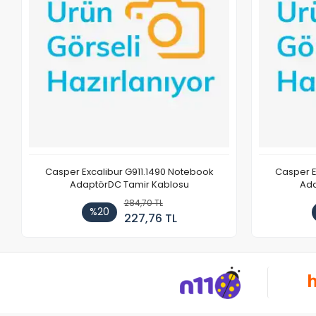
Casper Excalibur G911.1490 Notebook
Casper E
AdaptörDC Tamir Kablosu
Ada
284,70 TL
%20
227,76 TL