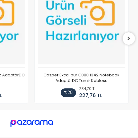
ok AdaptörDC
Casper Excalibur G880.1342 Notebook
AdaptörDC Tamir Kablosu
284,70 TL
%20
L
227,76 TL