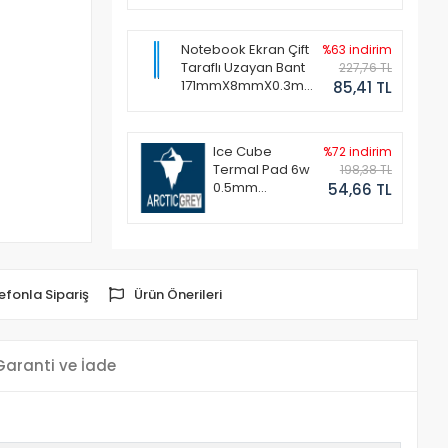
Notebook Ekran Çift
%63 indirim
Taraflı Uzayan Bant
227,76 TL
171mmX8mmX0.3mm
85,41 TL
(1 Set - 2 Adet)
Ice Cube
%72 indirim
Termal Pad 6w
198,38 TL
0.5mm
54,66 TL
50x50mm
efonla Sipariş
Ürün Önerileri
Garanti ve İade