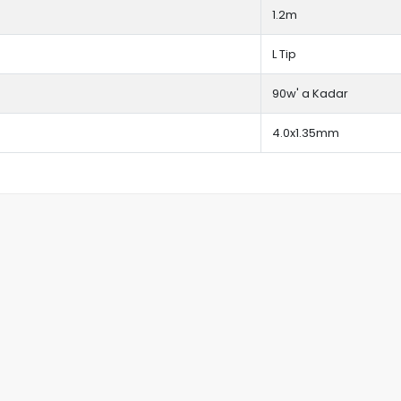
1.2m
L Tip
90w' a Kadar
4.0x1.35mm