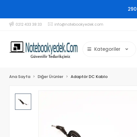
290
0212 433 38 33
info@notebookyedek.com
Kategoriler
Ana Sayfa
Diğer Ürünler
Adaptör DC Kablo