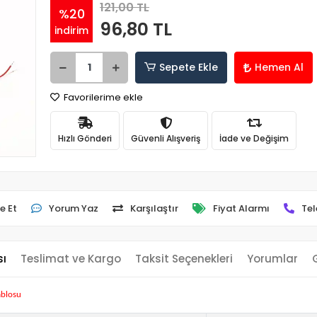
121,00 TL
%20
96,80 TL
indirim
Sepete Ekle
Hemen Al
Favorilerime ekle
Hızlı Gönderi
Güvenli Alışveriş
İade ve Değişim
e Et
Yorum Yaz
Karşılaştır
Fiyat Alarmı
Tel
sı
Teslimat ve Kargo
Taksit Seçenekleri
Yorumlar
blosu