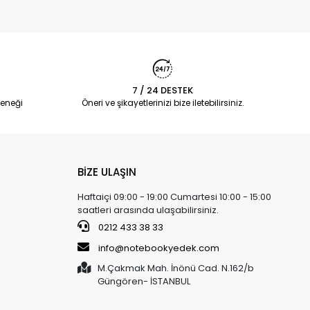
7 / 24 DESTEK
eneği
Öneri ve şikayetlerinizi bize iletebilirsiniz.
BİZE ULAŞIN
Haftaiçi 09:00 - 19:00 Cumartesi 10:00 - 15:00
saatleri arasında ulaşabilirsiniz.
0212 433 38 33
info@notebookyedek.com
M.Çakmak Mah. İnönü Cad. N.162/b
Güngören- İSTANBUL