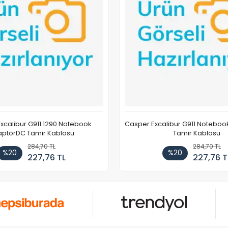
xcalibur G911.1290 Notebook
Casper Excalibur G911 Notebo
ptörDC Tamir Kablosu
Tamir Kablosu
284,70 TL
284,70 TL
%20
%20
227,76 TL
227,76 T