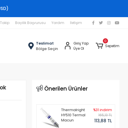
USD)
 Takip
Bayilik Başvurusu
Yardım
İletişim
0
Teslimat
Giriş Yap
Sepetim
Bölge Seçin
Üye Ol
ok
Önerilen Ürünler
Thermalright
%31 indirim
HY510 Termal
165,13 TL
Macun
113,88 TL