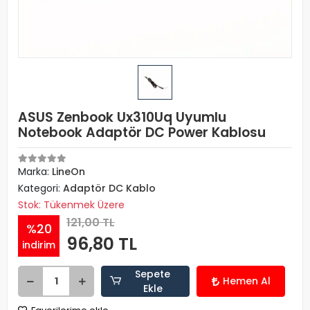
ASUS Zenbook Ux310Uq Uyumlu
Notebook Adaptör DC Power Kablosu
Marka:
LineOn
Kategori:
Adaptör DC Kablo
Stok: Tükenmek Üzere
121,00 TL
%20
96,80 TL
indirim
Sepete
Hemen Al
Ekle