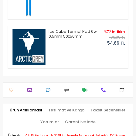
Ice Cube Termal Pad 6w
%72 indirim
0.5mm 50x50mm
198,38 TL
54,66 TL
Ürün Açıklaması
Teslimat ve Kargo
Taksit Seçenekleri
Yorumlar
Garanti ve İade
Ürün Adı :
ASUS Zenbook Ux310Uq Uyumlu Notebook Adaptör DC Power