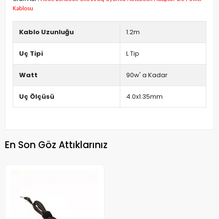
Kablosu
Kablo Uzunluğu
1.2m
Uç Tipi
L Tip
Watt
90w' a Kadar
Uç Ölçüsü
4.0x1.35mm
En Son Göz Attıklarınız