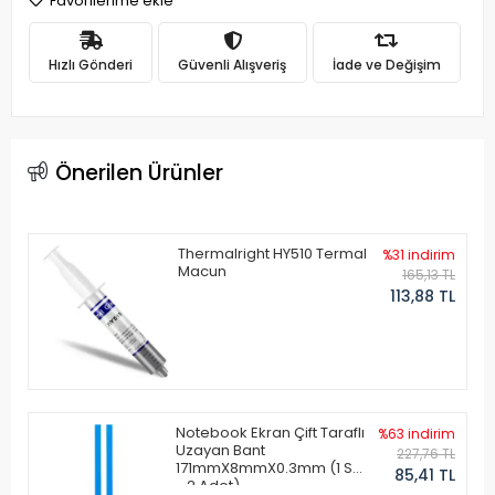
Favorilerime ekle
Hızlı Gönderi
Güvenli Alışveriş
İade ve Değişim
Önerilen Ürünler
Thermalright HY510 Termal
%31 indirim
Macun
165,13 TL
113,88 TL
Notebook Ekran Çift Taraflı
%63 indirim
Uzayan Bant
227,76 TL
171mmX8mmX0.3mm (1 Set
85,41 TL
- 2 Adet)