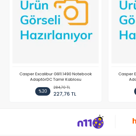
Casper Excalibur G911.1490 Notebook
Casper E
AdaptörDC Tamir Kablosu
Ada
284,70 TL
%20
227,76 TL