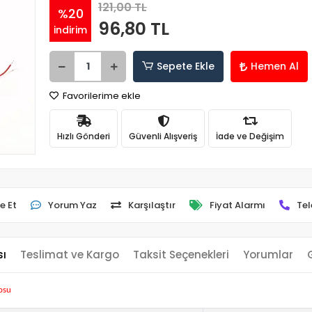
121,00 TL
%20
96,80 TL
indirim
Sepete Ekle
Hemen Al
Favorilerime ekle
Hızlı Gönderi
Güvenli Alışveriş
İade ve Değişim
e Et
Yorum Yaz
Karşılaştır
Fiyat Alarmı
Tel
sı
Teslimat ve Kargo
Taksit Seçenekleri
Yorumlar
osu