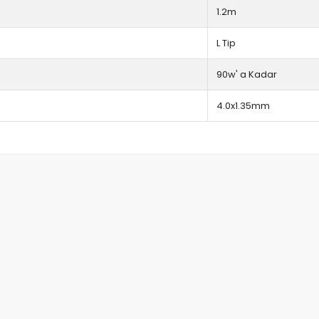
1.2m
L Tip
90w' a Kadar
4.0x1.35mm