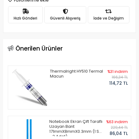
Favorilerime ekle
Hızlı Gönderi
Güvenli Alışveriş
İade ve Değişim
Önerilen Ürünler
Thermalright HY510 Termal
%31 indirim
Macun
166,34 TL
114,72 TL
Notebook Ekran Çift Taraflı
%63 indirim
Uzayan Bant
229,44 TL
171mmX8mmX0.3mm (1 Set
86,04 TL
- 2 Adet)