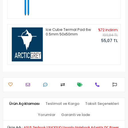
Ice Cube Termal Pad 6w
%72 indirim
0.5mm 50x50mm
199,84 TL
55,07 TL
Ürün Açıklaması
Teslimat ve Kargo
Taksit Seçenekleri
Yorumlar
Garanti ve İade
Ürün Adı :
ASUS Zenbook UX430UQ Uyumlu Notebook Adaptör DC Power