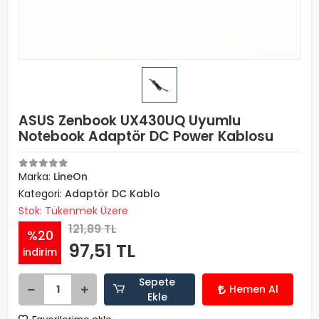
ASUS Zenbook UX430UQ Uyumlu
Notebook Adaptör DC Power Kablosu
Marka:
LineOn
Kategori:
Adaptör DC Kablo
Stok: Tükenmek Üzere
121,89 TL
%20
97,51 TL
indirim
Sepete
Hemen Al
Ekle