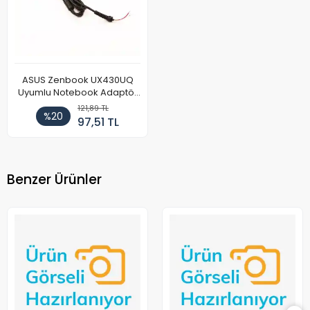
ASUS Zenbook UX430UQ
Uyumlu Notebook Adaptör
DC Power Kablosu
121,89 TL
%20
97,51 TL
Benzer Ürünler