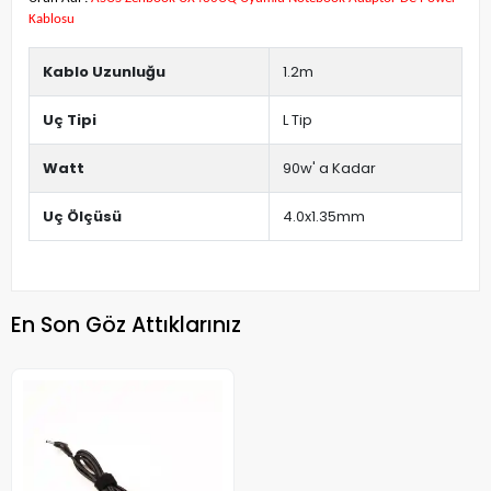
Kablosu
Kablo Uzunluğu
1.2m
Uç Tipi
L Tip
Watt
90w' a Kadar
Uç Ölçüsü
4.0x1.35mm
En Son Göz Attıklarınız