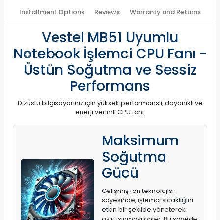
Installment Options
Reviews
Warranty and Returns
Vestel MB51 Uyumlu
Notebook İşlemci CPU Fanı -
Üstün Soğutma ve Sessiz
Performans
Dizüstü bilgisayarınız için yüksek performanslı, dayanıklı ve
enerji verimli CPU fanı.
Maksimum
Soğutma
Gücü
Gelişmiş fan teknolojisi
sayesinde, işlemci sıcaklığını
etkin bir şekilde yöneterek
aşırı ısınmayı önler. Bu sayede