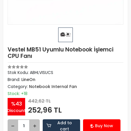
Vestel MB51 Uyumlu Notebook İşlemci
CPU Fanı
Stok Kodu: ABHLVISUCS
Brand:
LineOn
Category:
Notebook Internal Fan
Stock: +18
442,62 TL
%43
252,96 TL
Discount
Add to
Buy Now
cart