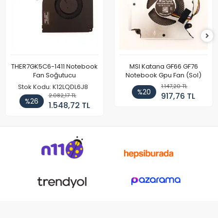
THER7GK5C6-1411 Notebook
MSI Katana GF66 GF76
Fan Soğutucu
Notebook Gpu Fan (Sol)
1.147,20 TL
Stok Kodu: K12LQDL6J8
%20
917,76 TL
2.082,17 TL
%26
1.548,72 TL