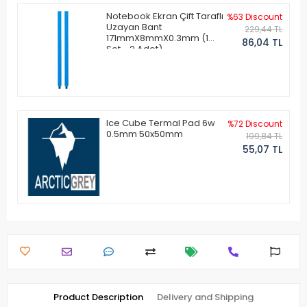
Notebook Ekran Çift Taraflı
%63 Discount
Uzayan Bant
229,44 TL
171mmX8mmX0.3mm (1
86,04 TL
Set - 2 Adet)
Ice Cube Termal Pad 6w
%72 Discount
0.5mm 50x50mm
199,84 TL
55,07 TL
Product Description
Delivery and Shipping