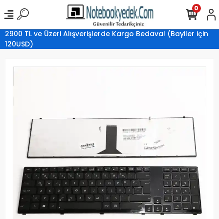
0
2900 TL ve Üzeri Alışverişlerde Kargo Bedava! (Bayiler için
120USD)