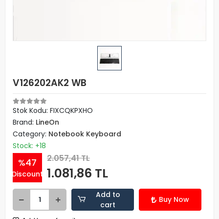
V126202AK2 WB
Stok Kodu: FIXCQKPXHO
Brand:
LineOn
Category:
Notebook Keyboard
Stock: +18
2.057,41 TL
%47
1.081,86 TL
Discount
Add to
Buy Now
cart