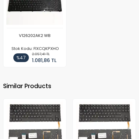
V126202AK2 WB
Stok Kodu: FIXCQKPXHO
2.057,41 TL
%47
1.081,86 TL
Similar Products