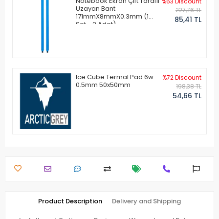
Notebook Ekran Çift Taraflı
%63 Discount
Uzayan Bant
227,76 TL
171mmX8mmX0.3mm (1
85,41 TL
Set - 2 Adet)
Ice Cube Termal Pad 6w
%72 Discount
0.5mm 50x50mm
198,38 TL
54,66 TL
Product Description
Delivery and Shipping