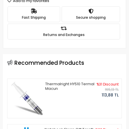
Add to my favorites
Fast Shipping
Secure shopping
Returns and Exchanges
Recommended Products
Thermalright HY510 Termal
%31 Discount
Macun
165,13 TL
113,88 TL