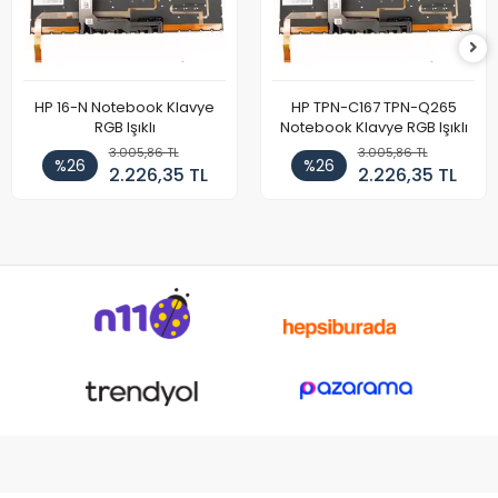
HP 16-N Notebook Klavye
HP TPN-C167 TPN-Q265
RGB Işıklı
Notebook Klavye RGB Işıklı
3.005,86 TL
3.005,86 TL
%26
%26
2.226,35 TL
2.226,35 TL