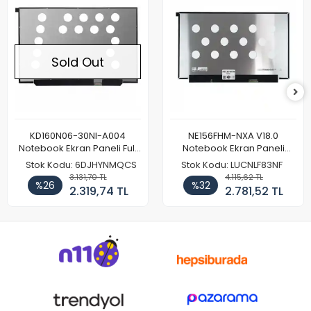
Sold Out
KD160N06-30NI-A004
NE156FHM-NXA V18.0
Notebook Ekran Paneli Full
Notebook Ekran Paneli
HD
144Hz
Stok Kodu: 6DJHYNMQCS
Stok Kodu: LUCNLF83NF
3.131,70 TL
4.115,62 TL
%26
%32
2.319,74 TL
2.781,52 TL