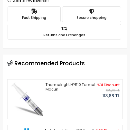
Add to my favorites
Fast Shipping
Secure shopping
Returns and Exchanges
Recommended Products
Thermalright HY510 Termal
%31 Discount
Macun
165,13 TL
113,88 TL