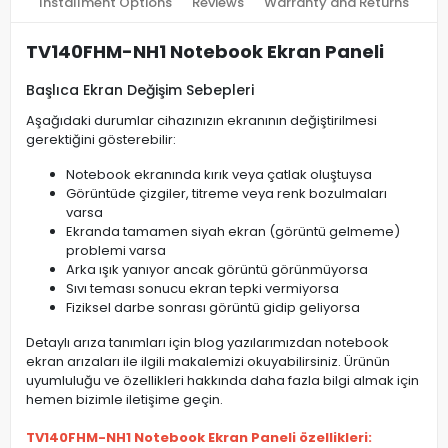
Installment Options
Reviews
Warranty and Returns
TV140FHM-NH1 Notebook Ekran Paneli
Başlıca Ekran Değişim Sebepleri
Aşağıdaki durumlar cihazınızın ekranının değiştirilmesi
gerektiğini gösterebilir:
Notebook ekranında kırık veya çatlak oluştuysa
Görüntüde çizgiler, titreme veya renk bozulmaları
varsa
Ekranda tamamen siyah ekran (görüntü gelmeme)
problemi varsa
Arka ışık yanıyor ancak görüntü görünmüyorsa
Sıvı teması sonucu ekran tepki vermiyorsa
Fiziksel darbe sonrası görüntü gidip geliyorsa
Detaylı arıza tanımları için blog yazılarımızdan notebook
ekran arızaları ile ilgili makalemizi okuyabilirsiniz. Ürünün
uyumluluğu ve özellikleri hakkında daha fazla bilgi almak için
hemen bizimle iletişime geçin.
TV140FHM-NH1 Notebook Ekran Paneli özellikleri: