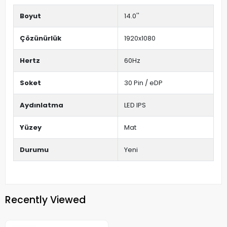
Boyut
14.0''
Çözünürlük
1920x1080
Hertz
60Hz
Soket
30 Pin / eDP
Aydınlatma
LED IPS
Yüzey
Mat
Durumu
Yeni
Recently Viewed