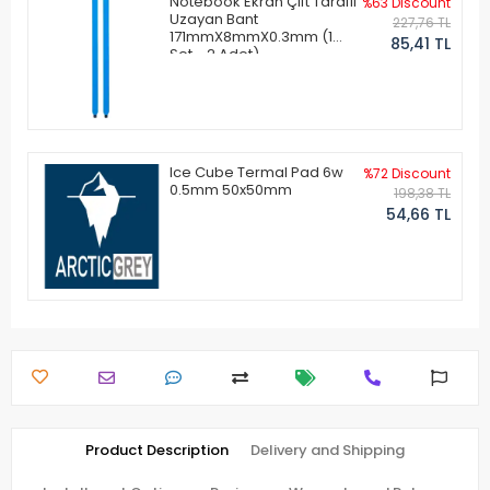
Notebook Ekran Çift Taraflı
%63 Discount
Uzayan Bant
227,76 TL
171mmX8mmX0.3mm (1
85,41 TL
Set - 2 Adet)
Ice Cube Termal Pad 6w
%72 Discount
0.5mm 50x50mm
198,38 TL
54,66 TL
Product Description
Delivery and Shipping