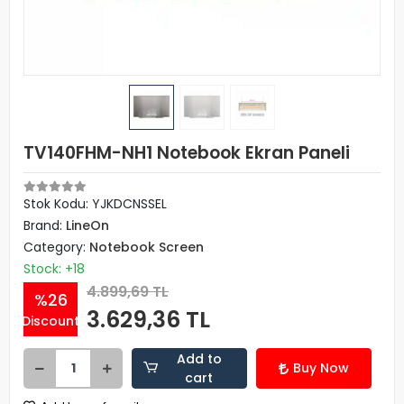
TV140FHM-NH1 Notebook Ekran Paneli
Stok Kodu: YJKDCNSSEL
Brand:
LineOn
Category:
Notebook Screen
Stock: +18
4.899,69 TL
%26
3.629,36 TL
Discount
Add to
Buy Now
cart