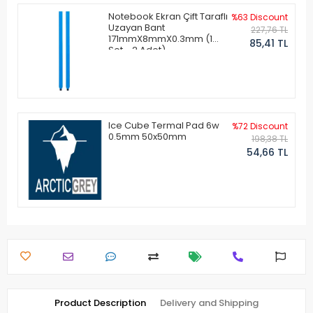
Notebook Ekran Çift Taraflı
%63 Discount
Uzayan Bant
227,76 TL
171mmX8mmX0.3mm (1
85,41 TL
Set - 2 Adet)
Ice Cube Termal Pad 6w
%72 Discount
0.5mm 50x50mm
198,38 TL
54,66 TL
Product Description
Delivery and Shipping