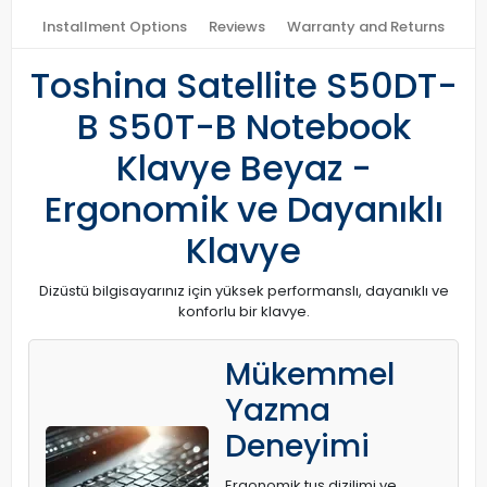
Installment Options
Reviews
Warranty and Returns
Toshina Satellite S50DT-
B S50T-B Notebook
Klavye Beyaz -
Ergonomik ve Dayanıklı
Klavye
Dizüstü bilgisayarınız için yüksek performanslı, dayanıklı ve
konforlu bir klavye.
Mükemmel
Yazma
Deneyimi
Ergonomik tuş dizilimi ve