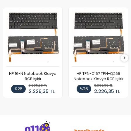
HP 16-N Notebook Klavye
HP TPN-C167 TPN-Q265
RGB Işıklı
Notebook Klavye RGB Işıklı
3.005,86 TL
3.005,86 TL
%26
%26
2.226,35 TL
2.226,35 TL