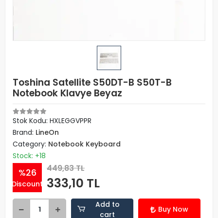
Toshina Satellite S50DT-B S50T-B
Notebook Klavye Beyaz
Stok Kodu: HXLEGGVPPR
Brand:
LineOn
Category:
Notebook Keyboard
Stock: +18
449,83 TL
%26
333,10 TL
Discount
Add to
Buy Now
cart