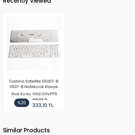
Recently Viewed
Toshina Satellite S50DT-B
S50T-B Notebook Klavye
Beyaz
Stok Kodu: HXLEGGVPPR
449,83 TL
%26
333,10 TL
Similar Products