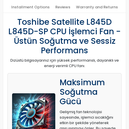
Installment Options
Reviews
Warranty and Returns
Toshibe Satellite L845D
L845D-SP CPU İşlemci Fan -
Üstün Soğutma ve Sessiz
Performans
Dizüstü bilgisayarınız için yüksek performanslı, dayanıklı ve
enerji verimli CPU fanı.
Maksimum
Soğutma
Gücü
Gelişmiş fan teknolojisi
sayesinde, işlemci sıcaklığını
etkin bir şekilde yöneterek
aşırı ısınmayı önler. Bu sayede