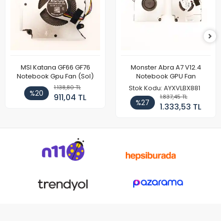
MSI Katana GF66 GF76
Monster Abra A7 V12.4
Notebook Gpu Fan (Sol)
Notebook GPU Fan
1.138,80 TL
Stok Kodu: AYXVLBX881
%20
911,04 TL
1.837,45 TL
%27
1.333,53 TL