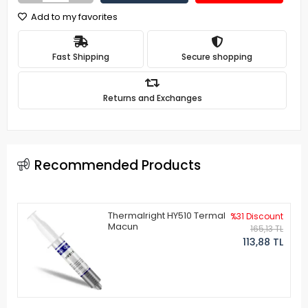
Add to my favorites
Fast Shipping
Secure shopping
Returns and Exchanges
Recommended Products
Thermalright HY510 Termal
%31 Discount
Macun
165,13 TL
113,88 TL