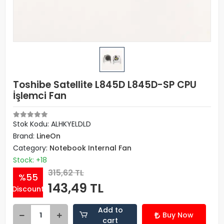
Toshibe Satellite L845D L845D-SP CPU
İşlemci Fan
Stok Kodu: ALHKYELDLD
Brand:
LineOn
Category:
Notebook Internal Fan
Stock: +18
315,62 TL
%55
143,49 TL
Discount
Add to
Buy Now
cart