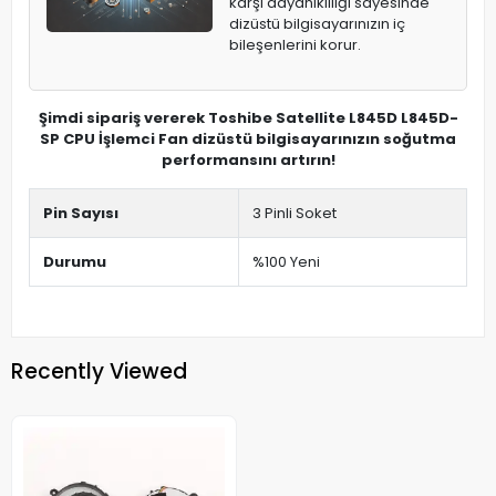
karşı dayanıklılığı sayesinde
dizüstü bilgisayarınızın iç
bileşenlerini korur.
Şimdi sipariş vererek Toshibe Satellite L845D L845D-
SP CPU İşlemci Fan dizüstü bilgisayarınızın soğutma
performansını artırın!
Pin Sayısı
3 Pinli Soket
Durumu
%100 Yeni
Recently Viewed