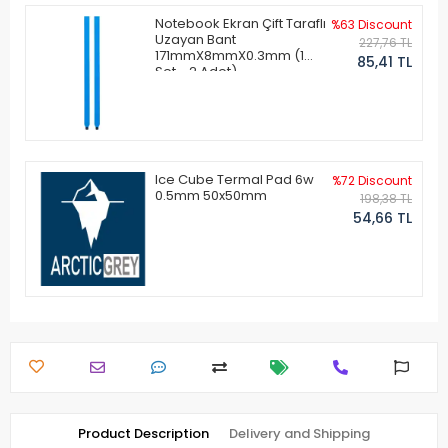
Notebook Ekran Çift Taraflı
%63 Discount
Uzayan Bant
227,76 TL
171mmX8mmX0.3mm (1
85,41 TL
Set - 2 Adet)
Ice Cube Termal Pad 6w
%72 Discount
0.5mm 50x50mm
198,38 TL
54,66 TL
Product Description
Delivery and Shipping