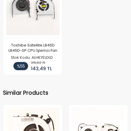
Toshibe Satellite L845D
L845D-SP CPU İşlemci Fan
Stok Kodu: ALHKYELDLD
315,62 TL
%55
143,49 TL
Similar Products