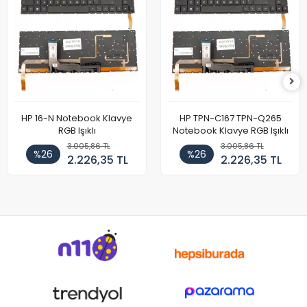
HP 16-N Notebook Klavye
HP TPN-C167 TPN-Q265
RGB Işıklı
Notebook Klavye RGB Işıklı
3.005,86 TL
3.005,86 TL
%26
%26
2.226,35 TL
2.226,35 TL