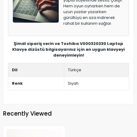
yapısı sayesinde sessiz çalışır.
Hem oyun oynarken hem de
uzun yazılar yazarken
gürültüyü en aza indirerek
rahat bir kullanım sağlar.
Şimdi sipariş verin ve Toshiba V000320330 Laptop
Klavye dizüstü bilgisayarınız için en uygun klavyeyi
deneyimleyin!
Dil
Türkçe
Renk
Siyah
Recently Viewed