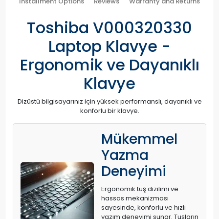
Installment Options
Reviews
Warranty and Returns
Toshiba V000320330
Laptop Klavye -
Ergonomik ve Dayanıklı
Klavye
Dizüstü bilgisayarınız için yüksek performanslı, dayanıklı ve
konforlu bir klavye.
Mükemmel
Yazma
Deneyimi
Ergonomik tuş dizilimi ve
hassas mekanizması
sayesinde, konforlu ve hızlı
yazım deneyimi sunar. Tuşların