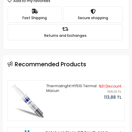
Add to my favorites
Fast Shipping
Secure shopping
Returns and Exchanges
Recommended Products
Thermalright HY510 Termal
%31 Discount
Macun
165,13 TL
113,88 TL