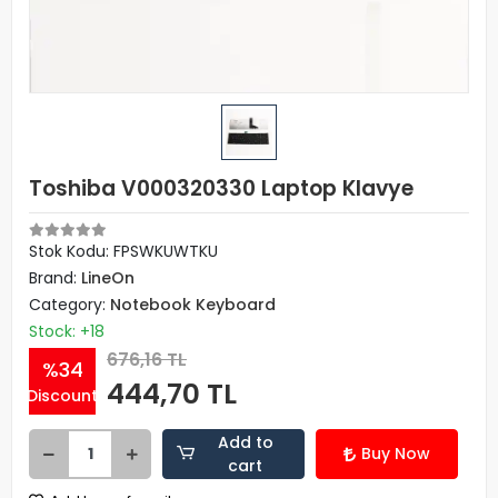
Toshiba V000320330 Laptop Klavye
Stok Kodu: FPSWKUWTKU
Brand:
LineOn
Category:
Notebook Keyboard
Stock: +18
676,16 TL
%34
444,70 TL
Discount
Add to
Buy Now
cart