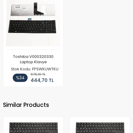
Toshiba V000320330
Laptop Klavye
Stok Kodu: FPSWKUWTKU
676,16 TL
%34
444,70 TL
Similar Products