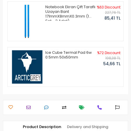
Notebook Ekran Çift Taraflı
%63 Discount
Uzayan Bant
227,76 TL
171mmX8mmX0.3mm (1
85,41 TL
Set - 2 Adet)
Ice Cube Termal Pad 6w
%72 Discount
0.5mm 50x50mm
198,38 TL
54,66 TL
Product Description
Delivery and Shipping