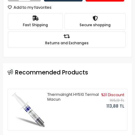
Add to my favorites
Fast Shipping
Secure shopping
Returns and Exchanges
Recommended Products
Thermalright HY510 Termal
%31 Discount
Macun
165,13 TL
113,88 TL