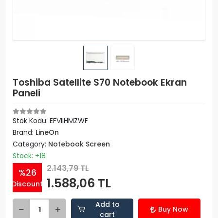
Toshiba Satellite S70 Notebook Ekran
Paneli
Stok Kodu: EFVIIHMZWF
Brand:
LineOn
Category:
Notebook Screen
Stock: +18
2.143,79 TL
%26
1.588,06 TL
Discount
Add to
Buy Now
cart