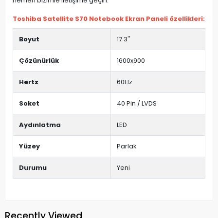
hemen bizimle iletişime geçin.
Toshiba Satellite S70 Notebook Ekran Paneli özellikleri:
Boyut
17.3''
Çözünürlük
1600x900
Hertz
60Hz
Soket
40 Pin / LVDS
Aydınlatma
LED
Yüzey
Parlak
Durumu
Yeni
Recently Viewed