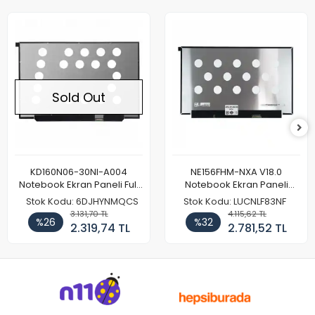
Sold Out
KD160N06-30NI-A004
NE156FHM-NXA V18.0
Notebook Ekran Paneli Full
Notebook Ekran Paneli
HD
144Hz
Stok Kodu: 6DJHYNMQCS
Stok Kodu: LUCNLF83NF
3.131,70 TL
4.115,62 TL
%26
%32
2.319,74 TL
2.781,52 TL