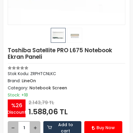
Toshiba Satellite PRO L675 Notebook
Ekran Paneli
Stok Kodu: ZRPHTCNLKC
Brand:
LineOn
Category:
Notebook Screen
Stock: +18
2.143,79 TL
%26
1.588,06 TL
Discount
Add to
Buy Now
cart