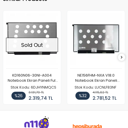
Sold Out
KD160N06-30NI-A004
NE156FHM-NXA V18.0
Notebook Ekran Paneli Full
Notebook Ekran Paneli
HD
144Hz
Stok Kodu: 6DJHYNMQCS
Stok Kodu: LUCNLF83NF
3.131,70 TL
4.115,62 TL
%26
%32
2.319,74 TL
2.781,52 TL