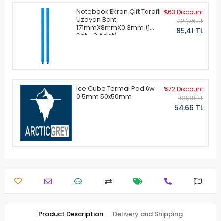
Notebook Ekran Çift Taraflı
%63 Discount
Uzayan Bant
227,76 TL
171mmX8mmX0.3mm (1
85,41 TL
Set - 2 Adet)
Ice Cube Termal Pad 6w
%72 Discount
0.5mm 50x50mm
198,38 TL
54,66 TL
Product Description
Delivery and Shipping