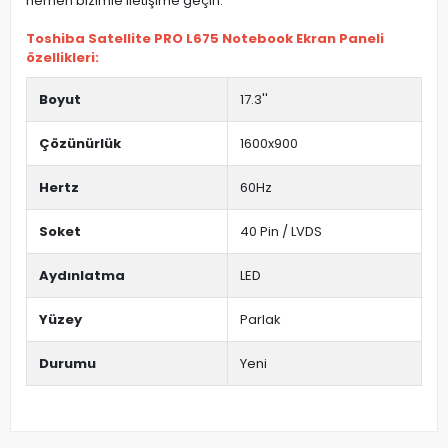
hemen bizimle iletişime geçin.
Toshiba Satellite PRO L675 Notebook Ekran Paneli
özellikleri:
Boyut
17.3''
Çözünürlük
1600x900
Hertz
60Hz
Soket
40 Pin / LVDS
Aydınlatma
LED
Yüzey
Parlak
Durumu
Yeni