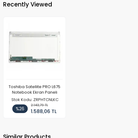
Recently Viewed
Toshiba Satellite PRO L675
Notebook Ekran Paneli
Stok Kodu: ZRPHTCNLKC
2.143,79 TL
%26
1.588,06 TL
Similar Products