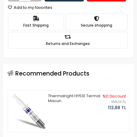
Add to my favorites
Fast Shipping
Secure shopping
Returns and Exchanges
Recommended Products
Thermalright HY510 Termal
%31 Discount
Macun
165,13 TL
113,88 TL