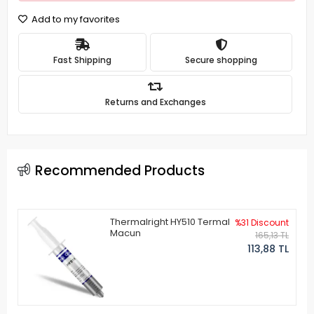
Add to my favorites
Fast Shipping
Secure shopping
Returns and Exchanges
Recommended Products
Thermalright HY510 Termal
%31 Discount
Macun
165,13 TL
113,88 TL