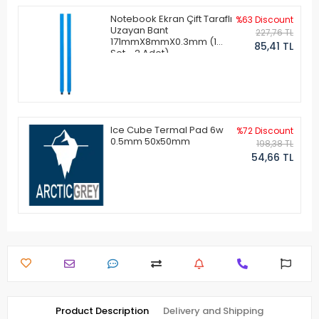
Notebook Ekran Çift Taraflı
%63 Discount
Uzayan Bant
227,76 TL
171mmX8mmX0.3mm (1
85,41 TL
Set - 2 Adet)
Ice Cube Termal Pad 6w
%72 Discount
0.5mm 50x50mm
198,38 TL
54,66 TL
Product Description
Delivery and Shipping