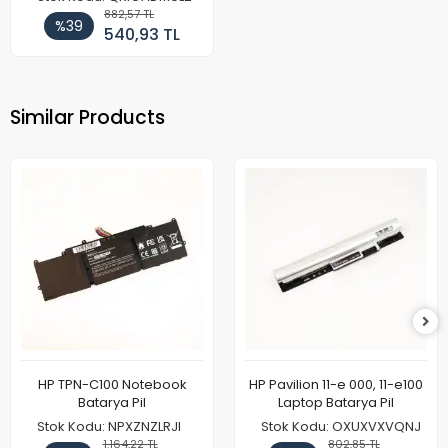
882,57 TL
%39
540,93 TL
Similar Products
HP TPN-C100 Notebook
HP Pavilion 11-e 000, 11-e100
Batarya Pil
Laptop Batarya Pil
Stok Kodu: NPXZNZLRJI
Stok Kodu: OXUXVXVQNJ
1.164,22 TL
802,85 TL