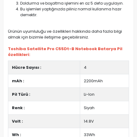
Doldurma ve boşaltma işlemini en az 5 defa uygulayın.
Bu işlemleri yaptığınızda piliniz normal kullanıma hazır
demektir.
Ürünün uyumluluğu ve özellikleri hakkında daha fazla bilgi
almak için bizimle iletişime geçebilirsiniz.
Toshiba Satellite Pro C55Dt-B Notebook Batarya Pil
özellikleri:
Hücre Sayısı :
4
mAh :
2200mAh
Pil Türü :
Li-Ion
Renk :
Siyah
Volt :
14.8V
Wh :
33Wh