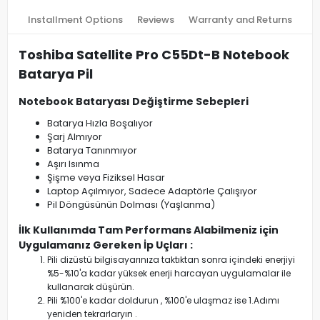
Installment Options
Reviews
Warranty and Returns
Toshiba Satellite Pro C55Dt-B Notebook
Batarya Pil
Notebook Bataryası Değiştirme Sebepleri
Batarya Hızla Boşalıyor
Şarj Almıyor
Batarya Tanınmıyor
Aşırı Isınma
Şişme veya Fiziksel Hasar
Laptop Açılmıyor, Sadece Adaptörle Çalışıyor
Pil Döngüsünün Dolması (Yaşlanma)
İlk Kullanımda Tam Performans Alabilmeniz için
Uygulamanız Gereken İp Uçları :
Pili dizüstü bilgisayarınıza taktıktan sonra içindeki enerjiyi
%5-%10'a kadar yüksek enerji harcayan uygulamalar ile
kullanarak düşürün.
Pili %100'e kadar doldurun , %100'e ulaşmaz ise 1.Adımı
yeniden tekrarlaryın .