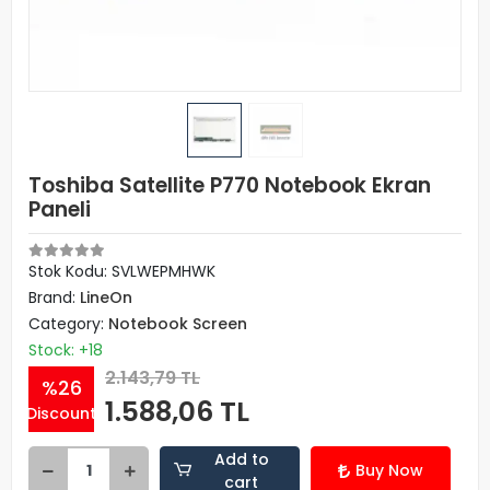
Toshiba Satellite P770 Notebook Ekran
Paneli
Stok Kodu: SVLWEPMHWK
Brand:
LineOn
Category:
Notebook Screen
Stock: +18
2.143,79 TL
%26
1.588,06 TL
Discount
Add to
Buy Now
cart