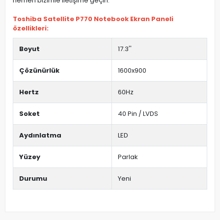
hemen bizimle iletişime geçin.
Toshiba Satellite P770 Notebook Ekran Paneli
özellikleri:
Boyut
17.3''
Çözünürlük
1600x900
Hertz
60Hz
Soket
40 Pin / LVDS
Aydınlatma
LED
Yüzey
Parlak
Durumu
Yeni