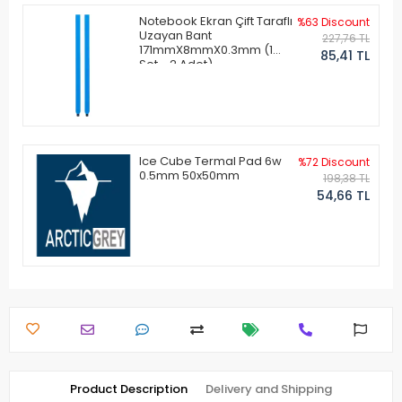
Notebook Ekran Çift Taraflı
%63 Discount
Uzayan Bant
227,76 TL
171mmX8mmX0.3mm (1
85,41 TL
Set - 2 Adet)
Ice Cube Termal Pad 6w
%72 Discount
0.5mm 50x50mm
198,38 TL
54,66 TL
Product Description
Delivery and Shipping