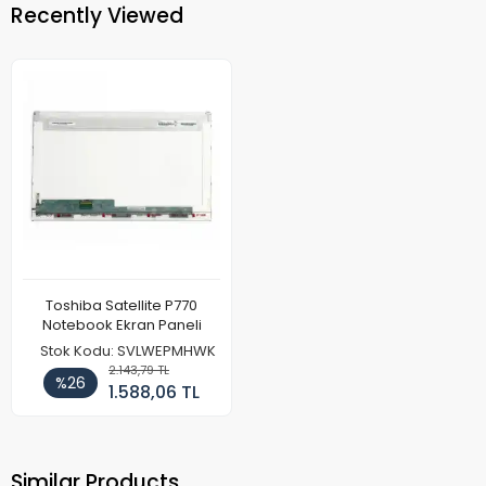
Recently Viewed
Toshiba Satellite P770
Notebook Ekran Paneli
Stok Kodu: SVLWEPMHWK
2.143,79 TL
%26
1.588,06 TL
Similar Products