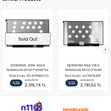
Sold Out
KD160N06-30NI-A004
NE156FHM-NXA V18.0
Notebook Ekran Paneli Full
Notebook Ekran Paneli
HD
144Hz
Stok Kodu: 6DJHYNMQCS
Stok Kodu: LUCNLF83NF
3.131,70 TL
4.115,62 TL
%26
%32
2.319,74 TL
2.781,52 TL