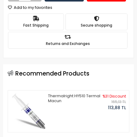
Add to my favorites
Fast Shipping
Secure shopping
Returns and Exchanges
Recommended Products
Thermalright HY510 Termal
%31 Discount
Macun
165,13 TL
113,88 TL