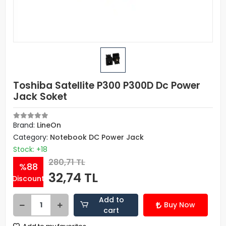
Toshiba Satellite P300 P300D Dc Power
Jack Soket
Brand:
LineOn
Category:
Notebook DC Power Jack
Stock: +18
280,71 TL
%88
32,74 TL
Discount
Add to
Buy Now
cart