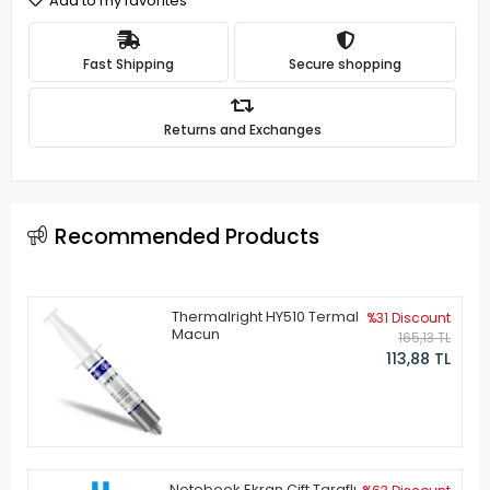
Add to my favorites
Fast Shipping
Secure shopping
Returns and Exchanges
Recommended Products
Thermalright HY510 Termal
%31 Discount
Macun
165,13 TL
113,88 TL
Notebook Ekran Çift Taraflı