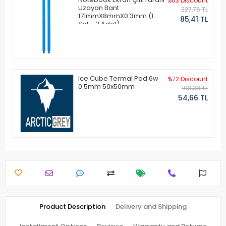
%63 Discount
Uzayan Bant
227,76 TL
171mmX8mmX0.3mm (1
85,41 TL
Set - 2 Adet)
Ice Cube Termal Pad 6w
%72 Discount
0.5mm 50x50mm
198,38 TL
54,66 TL
Product Description
Delivery and Shipping