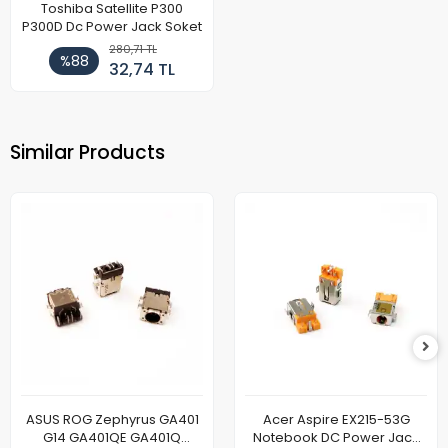
Toshiba Satellite P300
P300D Dc Power Jack Soket
280,71 TL
%88
32,74 TL
Similar Products
ASUS ROG Zephyrus GA401
Acer Aspire EX215-53G
G14 GA401QE GA401Q
Notebook DC Power Jack