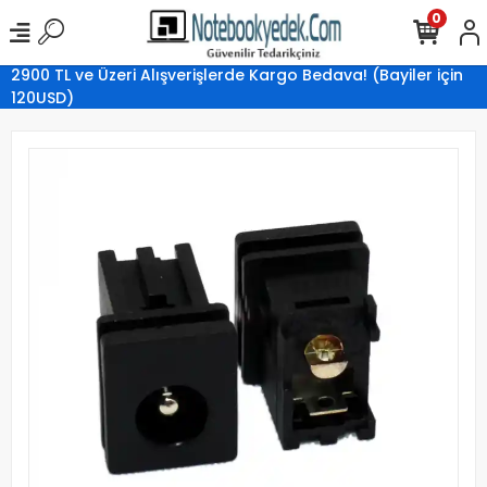
0
2900 TL ve Üzeri Alışverişlerde Kargo Bedava! (Bayiler için
120USD)