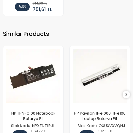
914,63 TL
%18
751,61 TL
Similar Products
HP TPN-C100 Notebook
HP Pavilion 11-e 000, 11-e100
Batarya Pil
Laptop Batarya Pil
Stok Kodu: NPXZNZLRJI
Stok Kodu: OXUXVXVQNJ
1.164,22 TL
802,85 TL