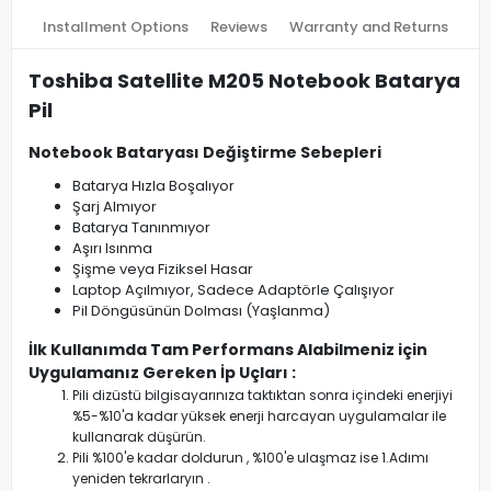
Installment Options
Reviews
Warranty and Returns
Toshiba Satellite M205 Notebook Batarya
Pil
Notebook Bataryası Değiştirme Sebepleri
Batarya Hızla Boşalıyor
Şarj Almıyor
Batarya Tanınmıyor
Aşırı Isınma
Şişme veya Fiziksel Hasar
Laptop Açılmıyor, Sadece Adaptörle Çalışıyor
Pil Döngüsünün Dolması (Yaşlanma)
İlk Kullanımda Tam Performans Alabilmeniz için
Uygulamanız Gereken İp Uçları :
Pili dizüstü bilgisayarınıza taktıktan sonra içindeki enerjiyi
%5-%10'a kadar yüksek enerji harcayan uygulamalar ile
kullanarak düşürün.
Pili %100'e kadar doldurun , %100'e ulaşmaz ise 1.Adımı
yeniden tekrarlaryın .