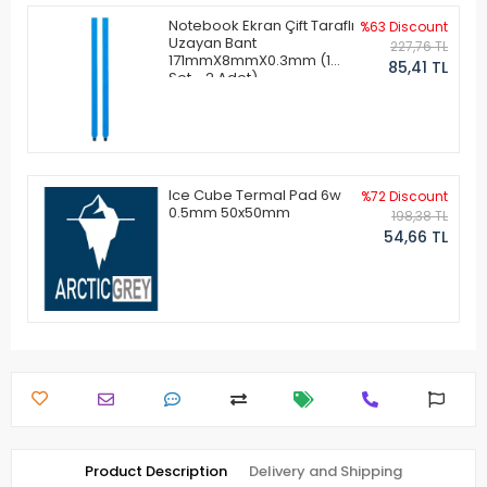
Notebook Ekran Çift Taraflı
%63 Discount
Uzayan Bant
227,76 TL
171mmX8mmX0.3mm (1
85,41 TL
Set - 2 Adet)
Ice Cube Termal Pad 6w
%72 Discount
0.5mm 50x50mm
198,38 TL
54,66 TL
Product Description
Delivery and Shipping