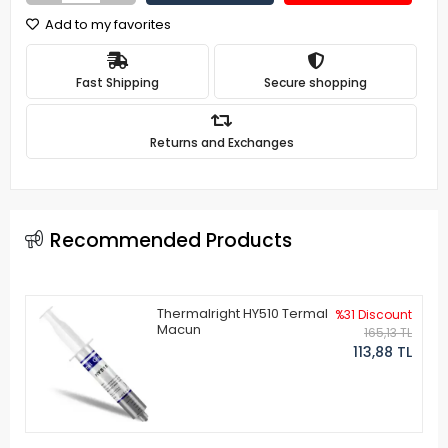
Add to my favorites
Fast Shipping
Secure shopping
Returns and Exchanges
Recommended Products
Thermalright HY510 Termal
%31 Discount
Macun
165,13 TL
113,88 TL