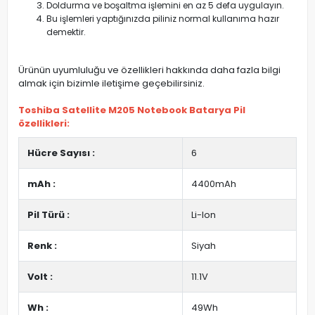
Doldurma ve boşaltma işlemini en az 5 defa uygulayın.
Bu işlemleri yaptığınızda piliniz normal kullanıma hazır
demektir.
Ürünün uyumluluğu ve özellikleri hakkında daha fazla bilgi
almak için bizimle iletişime geçebilirsiniz.
Toshiba Satellite M205 Notebook Batarya Pil
özellikleri:
Hücre Sayısı :
6
mAh :
4400mAh
Pil Türü :
Li-Ion
Renk :
Siyah
Volt :
11.1V
Wh :
49Wh