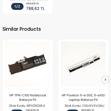
903,33 TL
%13
788,62 TL
Similar Products
HP TPN-C100 Notebook
HP Pavilion 11-e 000, 11-e100
Batarya Pil
Laptop Batarya Pil
Stok Kodu: NPXZNZLRJI
Stok Kodu: OXUXVXVQNJ
1.164,22 TL
802,85 TL