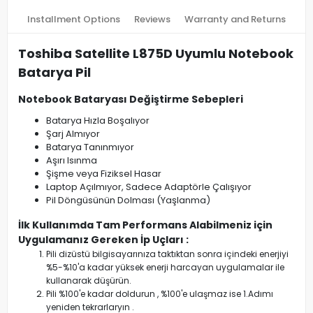
Installment Options
Reviews
Warranty and Returns
Toshiba Satellite L875D Uyumlu Notebook
Batarya Pil
Notebook Bataryası Değiştirme Sebepleri
Batarya Hızla Boşalıyor
Şarj Almıyor
Batarya Tanınmıyor
Aşırı Isınma
Şişme veya Fiziksel Hasar
Laptop Açılmıyor, Sadece Adaptörle Çalışıyor
Pil Döngüsünün Dolması (Yaşlanma)
İlk Kullanımda Tam Performans Alabilmeniz için
Uygulamanız Gereken İp Uçları :
Pili dizüstü bilgisayarınıza taktıktan sonra içindeki enerjiyi
%5-%10'a kadar yüksek enerji harcayan uygulamalar ile
kullanarak düşürün.
Pili %100'e kadar doldurun , %100'e ulaşmaz ise 1.Adımı
yeniden tekrarlaryın .