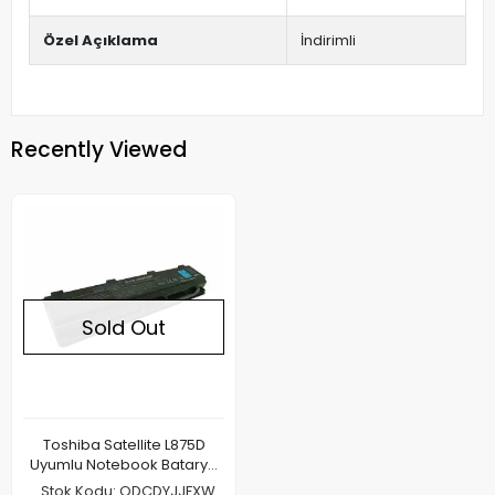
Özel Açıklama
İndirimli
Recently Viewed
Sold Out
Toshiba Satellite L875D
Uyumlu Notebook Batarya
Pil
Stok Kodu: QDCDYJJFXW