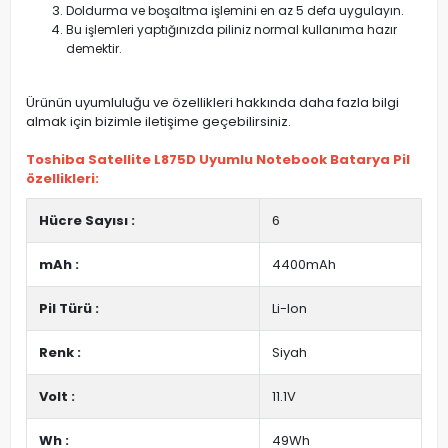
Doldurma ve boşaltma işlemini en az 5 defa uygulayın.
Bu işlemleri yaptığınızda piliniz normal kullanıma hazır
demektir.
Ürünün uyumluluğu ve özellikleri hakkında daha fazla bilgi
almak için bizimle iletişime geçebilirsiniz.
Toshiba Satellite L875D Uyumlu Notebook Batarya Pil
özellikleri:
Hücre Sayısı :
6
mAh :
4400mAh
Pil Türü :
Li-Ion
Renk :
Siyah
Volt :
11.1V
Wh :
49Wh