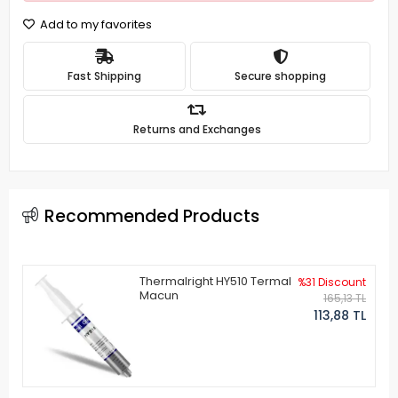
Add to my favorites
Fast Shipping
Secure shopping
Returns and Exchanges
Recommended Products
Thermalright HY510 Termal
%31 Discount
Macun
165,13 TL
113,88 TL