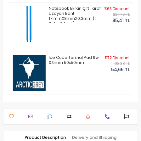
Notebook Ekran Çift Taraflı
%63 Discount
Uzayan Bant
227,76 TL
171mmX8mmX0.3mm (1
85,41 TL
Set - 2 Adet)
Ice Cube Termal Pad 6w
%72 Discount
0.5mm 50x50mm
198,38 TL
54,66 TL
Product Description
Delivery and Shipping