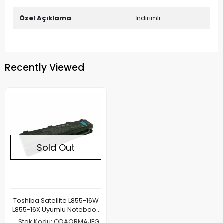
Özel Açıklama
İndirimli
Recently Viewed
Sold Out
Toshiba Satellite L855-16W
L855-16X Uyumlu Notebook
Batarya Pil
Stok Kodu: QDAQRMAJFG