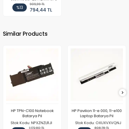
909,99 TL
%13
794,44 TL
Similar Products
HP TPN-C100 Notebook
HP Pavilion 11-e 000, 11-e100
Batarya Pil
Laptop Batarya Pil
Stok Kodu: NPXZNZLRJI
Stok Kodu: OXUXVXVQNJ
1.172,80 TL
808,78 TL