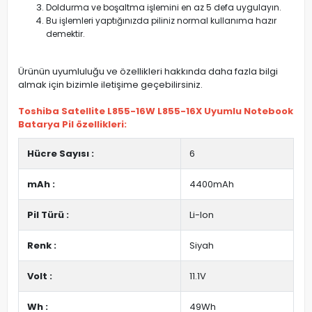
Doldurma ve boşaltma işlemini en az 5 defa uygulayın.
Bu işlemleri yaptığınızda piliniz normal kullanıma hazır
demektir.
Ürünün uyumluluğu ve özellikleri hakkında daha fazla bilgi
almak için bizimle iletişime geçebilirsiniz.
Toshiba Satellite L855-16W L855-16X Uyumlu Notebook
Batarya Pil özellikleri:
Hücre Sayısı :
6
mAh :
4400mAh
Pil Türü :
Li-Ion
Renk :
Siyah
Volt :
11.1V
Wh :
49Wh