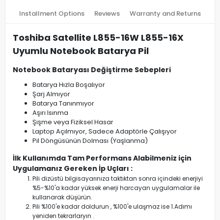
Installment Options
Reviews
Warranty and Returns
Toshiba Satellite L855-16W L855-16X
Uyumlu Notebook Batarya Pil
Notebook Bataryası Değiştirme Sebepleri
Batarya Hızla Boşalıyor
Şarj Almıyor
Batarya Tanınmıyor
Aşırı Isınma
Şişme veya Fiziksel Hasar
Laptop Açılmıyor, Sadece Adaptörle Çalışıyor
Pil Döngüsünün Dolması (Yaşlanma)
İlk Kullanımda Tam Performans Alabilmeniz için
Uygulamanız Gereken İp Uçları :
Pili dizüstü bilgisayarınıza taktıktan sonra içindeki enerjiyi
%5-%10'a kadar yüksek enerji harcayan uygulamalar ile
kullanarak düşürün.
Pili %100'e kadar doldurun , %100'e ulaşmaz ise 1.Adımı
yeniden tekrarlaryın .