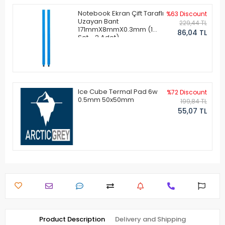
Notebook Ekran Çift Taraflı
%63 Discount
Uzayan Bant
229,44 TL
171mmX8mmX0.3mm (1
86,04 TL
Set - 2 Adet)
Ice Cube Termal Pad 6w
%72 Discount
0.5mm 50x50mm
199,84 TL
55,07 TL
Product Description
Delivery and Shipping