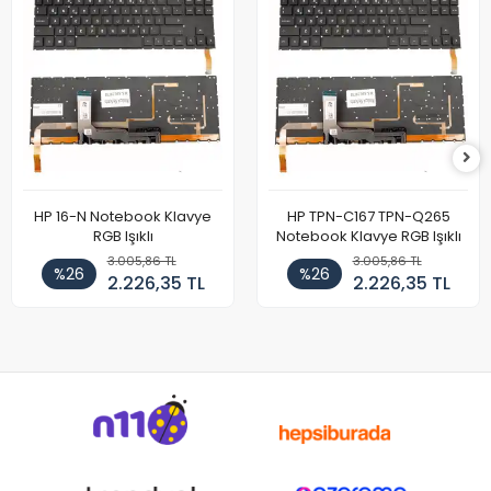
HP 16-N Notebook Klavye
HP TPN-C167 TPN-Q265
RGB Işıklı
Notebook Klavye RGB Işıklı
3.005,86 TL
3.005,86 TL
%26
%26
2.226,35 TL
2.226,35 TL