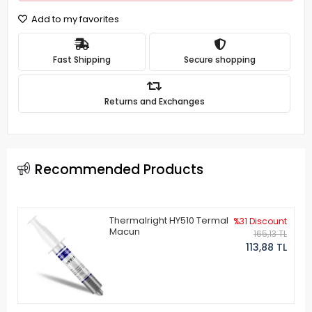
Add to my favorites
Fast Shipping
Secure shopping
Returns and Exchanges
Recommended Products
Thermalright HY510 Termal
%31 Discount
Macun
165,13 TL
113,88 TL