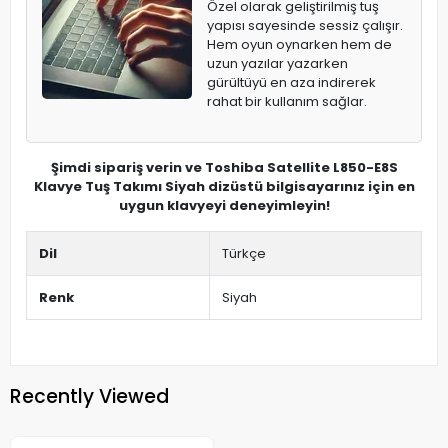
Özel olarak geliştirilmiş tuş
yapısı sayesinde sessiz çalışır.
Hem oyun oynarken hem de
uzun yazılar yazarken
gürültüyü en aza indirerek
rahat bir kullanım sağlar.
Şimdi sipariş verin ve Toshiba Satellite L850-E8S
Klavye Tuş Takımı Siyah dizüstü bilgisayarınız için en
uygun klavyeyi deneyimleyin!
Dil
Türkçe
Renk
Siyah
Recently Viewed