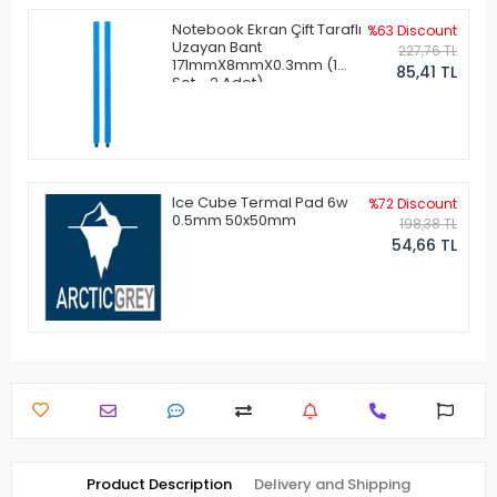
Notebook Ekran Çift Taraflı
%63 Discount
Uzayan Bant
227,76 TL
171mmX8mmX0.3mm (1
85,41 TL
Set - 2 Adet)
Ice Cube Termal Pad 6w
%72 Discount
0.5mm 50x50mm
198,38 TL
54,66 TL
Product Description
Delivery and Shipping