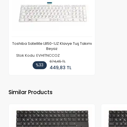
Toshiba Satellite L850-1JZ Klavye Tuş Takımı
Beyaz
Stok Kodu: EVHITNCCOZ
674,45 TL
%33
449,83 TL
Similar Products