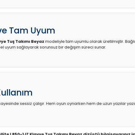
 ve Tam Uyum
vye Tuş Takımı Beyaz
modeliyle tam uyumlu olarak üretilmiştir. Bağla
l uyum sağlayarak sorunsuz bir değişim süreci sunar.
Kullanım
sı sayesinde sessiz çalışır. Hem oyun oynarken hem de uzun yazılar yaza
llite L850-1JZ Klavye Tuş Takımı Beyaz dizüstü bilgisayarınız 