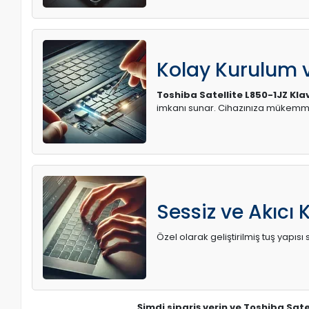
Kolay Kurulum
Toshiba Satellite L850-1JZ Kla
imkanı sunar. Cihazınıza mükemme
Sessiz ve Akıcı 
Özel olarak geliştirilmiş tuş yapı
Şimdi sipariş verin ve Toshiba Sate