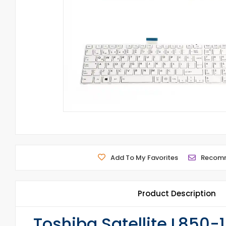
Add To My Favorites
Recom
Product Description
Toshiba Satellite L850-