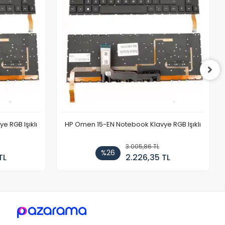
 RGB Işıklı
HP Omen 15-EN Notebook Klavye RGB Işıklı
3.005,86 TL
%26
TL
2.226,35 TL