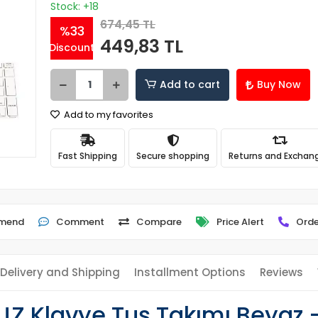
Stock: +18
674,45 TL
%33
449,83 TL
Discount
Add to cart
Buy Now
Add to my favorites
Fast Shipping
Secure shopping
Returns and Exchan
mend
Comment
Compare
Price Alert
Orde
Delivery and Shipping
Installment Options
Reviews
1JZ Klavye Tuş Takımı Beyaz 