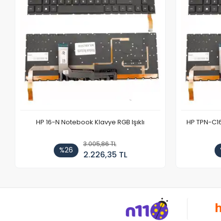
HP 16-N Notebook Klavye RGB Işıklı
HP TPN-C1
3.005,86 TL
%26
2.226,35 TL