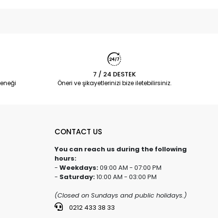
7 / 24 DESTEK
eneği
Öneri ve şikayetlerinizi bize iletebilirsiniz.
CONTACT US
You can reach us during the following
hours:
-
Weekdays:
09:00 AM - 07:00 PM
-
Saturday:
10:00 AM - 03:00 PM
(Closed on Sundays and public holidays.)
0212 433 38 33