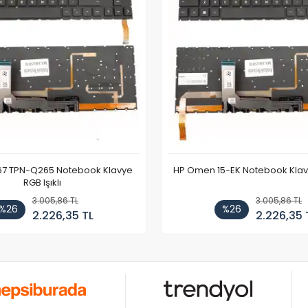
67 TPN-Q265 Notebook Klavye
HP Omen 15-EK Notebook Klavye
RGB Işıklı
3.005,86 TL
3.005,86 TL
%26
%26
2.226,35 TL
2.226,35 