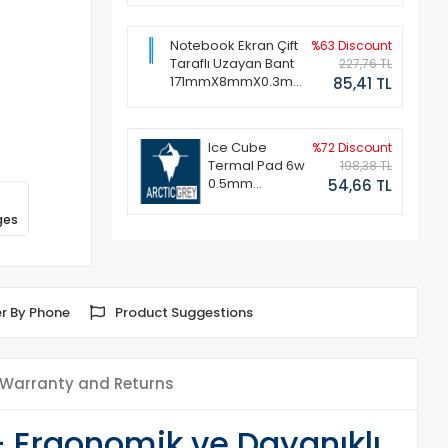
Notebook Ekran Çift
%63 Discount
Taraflı Uzayan Bant
227,76 TL
171mmX8mmX0.3mm
85,41 TL
(1 Set - 2 Adet)
Ice Cube
%72 Discount
Termal Pad 6w
198,38 TL
0.5mm
54,66 TL
50x50mm
ges
r By Phone
Product Suggestions
Warranty and Returns
- Ergonomik ve Dayanıklı