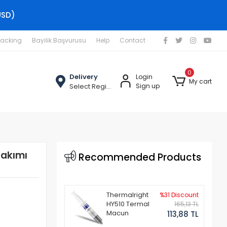
USD)
racking
Bayilik Başvurusu
Help
Contact
0
Delivery
Login
My cart
Select Region
Sign up
Takımı
Recommended Products
Thermalright
%31 Discount
HY510 Termal
165,13 TL
Macun
113,88 TL