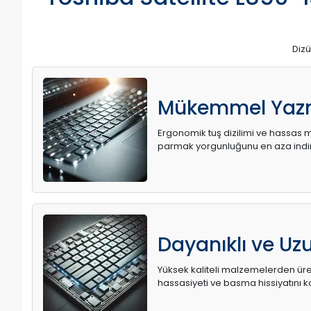
Dizü
Mükemmel Yaz
Ergonomik tuş dizilimi ve hassas me
parmak yorgunluğunu en aza indir
Dayanıklı ve U
Yüksek kaliteli malzemelerden üret
hassasiyeti ve basma hissiyatını k