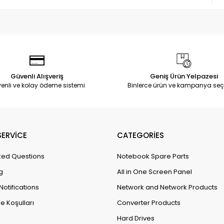
Güvenli Alışveriş
Geniş Ürün Yelpazesi
enli ve kolay ödeme sistemi
Binlerce ürün ve kampanya seç
ERVİCE
CATEGORİES
ked Questions
Notebook Spare Parts
g
All in One Screen Panel
Notifications
Network and Network Products
e Koşulları
Converter Products
Hard Drives