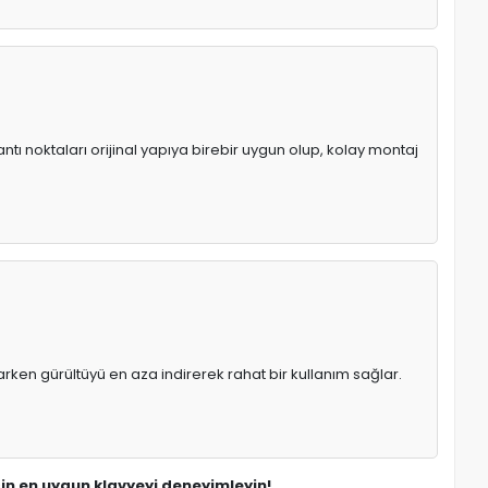
ntı noktaları orijinal yapıya birebir uygun olup, kolay montaj
rken gürültüyü en aza indirerek rahat bir kullanım sağlar.
için en uygun klavyeyi deneyimleyin!