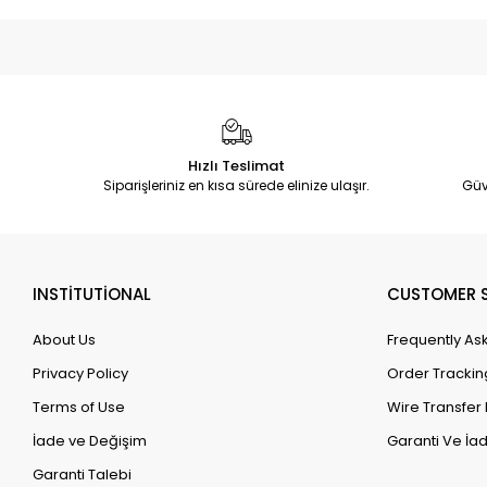
Hızlı Teslimat
Siparişleriniz en kısa sürede elinize ulaşır.
Güv
INSTİTUTİONAL
CUSTOMER S
About Us
Frequently As
Privacy Policy
Order Trackin
Terms of Use
Wire Transfer 
İade ve Değişim
Garanti Ve İad
Garanti Talebi