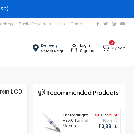
USD)
racking
Bayilik Başvurusu
Help
Contact
0
Delivery
Login
My cart
Select Region
Sign up
kran LCD
Recommended Products
Thermalright
%31 Discount
HY510 Termal
165,13 TL
Macun
113,88 TL