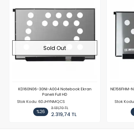
Out of stock
Sold Out
KD160N06-30NI-A004 Notebook Ekran
NE156FHM-NX
Paneli Full HD
Stok Kodu: 6DJHYNMQCS
Stok Kodu
3.131,70 TL
%26
2.319,74 TL