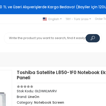
0 TL ve Üzeri Alışverişlerde Kargo Bedava! (Bayiler için 120
English
TRY - Türk Lirası
Order T
Toshiba Satellite L850-1F0 Notebook E
Paneli
Stok Kodu: GLDWKLMVRV
Brand:
LineOn
Category:
Notebook Screen