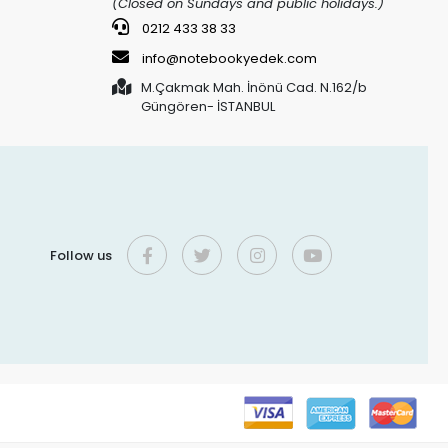
(Closed on Sundays and public holidays.)
0212 433 38 33
info@notebookyedek.com
M.Çakmak Mah. İnönü Cad. N.162/b
Güngören- İSTANBUL
Follow us