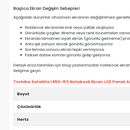
Başlıca Ekran Değişim Sebepleri
Aşağıdaki durumlar cihazınızın ekranının değiştirilmesi gerektiğ
Notebook ekranında kırık veya çatlak oluştuysa
Görüntüde çizgiler, titreme veya renk bozulmaları varsa
Ekranda tamamen siyah ekran (görüntü gelmeme) pro
Arka ışık yanıyor ancak görüntü görünmüyorsa
Sıvı teması sonucu ekran tepki vermiyorsa
Fiziksel darbe sonrası görüntü gidip geliyorsa
Detaylı arıza tanımları için blog yazılarımızdan notebook ekran 
iletişime geçin.
Toshiba Satellite L850-1F0 Notebook Ekran LCD Paneli öze
Boyut
Çözünürlük
Hertz