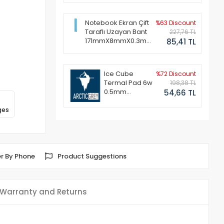
Notebook Ekran Çift
%63 Discount
Taraflı Uzayan Bant
227,76 TL
171mmX8mmX0.3mm
85,41 TL
(1 Set - 2 Adet)
Ice Cube
%72 Discount
Termal Pad 6w
198,38 TL
0.5mm
54,66 TL
50x50mm
ges
r By Phone
Product Suggestions
Warranty and Returns