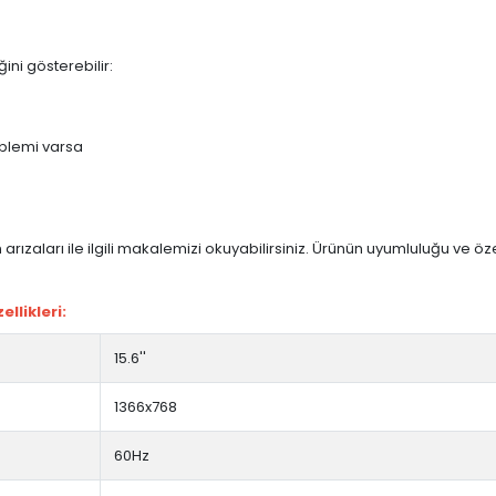
ini gösterebilir:
blemi varsa
arızaları ile ilgili makalemizi okuyabilirsiniz. Ürünün uyumluluğu ve ö
llikleri:
15.6''
1366x768
60Hz