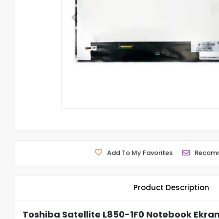
Add To My Favorites
Recom
Product Description
Toshiba Satellite L850-1F0 Notebook Ekran