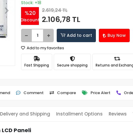
Stock: +18
2.619,24 TL
%20
2.106,78 TL
Discount
Add to cart
Buy Now
Add to my favorites
Fast Shipping
Secure shopping
Returns and Exchan
mend
Comment
Compare
Price Alert
Orde
Delivery and Shipping
Installment Options
Reviews
 LCD Paneli