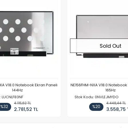
Sold Out
A V18.0 Notebook Ekran Paneli
NE156FHM-NXA V18.0 Notebook 
144Hz
165Hz
: LUCNLF83NF
Stok Kodu: 0NVLEJMYDO
4.115,62 TL
4.448,44 TL
%32
%20
2.781,52 TL
3.558,75 