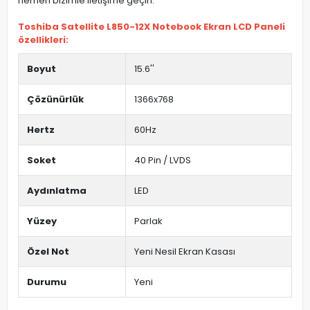
hemen bizimle iletişime geçin.
Toshiba Satellite L850-12X Notebook Ekran LCD Paneli
özellikleri:
Boyut
15.6''
Çözünürlük
1366x768
Hertz
60Hz
Soket
40 Pin / LVDS
Aydınlatma
LED
Yüzey
Parlak
Özel Not
Yeni Nesil Ekran Kasası
Durumu
Yeni