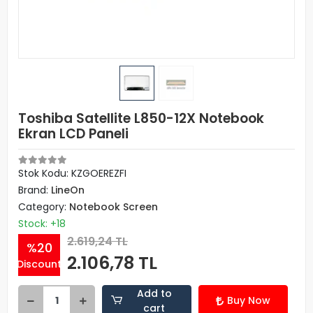
Toshiba Satellite L850-12X Notebook
Ekran LCD Paneli
Stok Kodu: KZGOEREZFI
Brand:
LineOn
Category:
Notebook Screen
Stock: +18
2.619,24 TL
%20
2.106,78 TL
Discount
Add to
Buy Now
cart