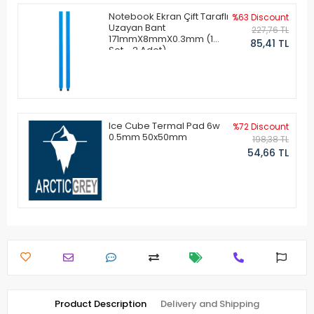
Notebook Ekran Çift Taraflı
%63 Discount
Uzayan Bant
227,76 TL
171mmX8mmX0.3mm (1
85,41 TL
Set - 2 Adet)
Ice Cube Termal Pad 6w
%72 Discount
0.5mm 50x50mm
198,38 TL
54,66 TL
Product Description
Delivery and Shipping