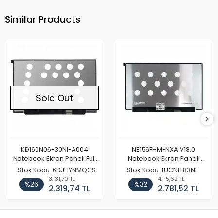
Similar Products
Sold Out
KD160N06-30NI-A004
NE156FHM-NXA V18.0
Notebook Ekran Paneli Full
Notebook Ekran Paneli
HD
144Hz
Stok Kodu: 6DJHYNMQCS
Stok Kodu: LUCNLF83NF
3.131,70 TL
4.115,62 TL
%26
%32
2.319,74 TL
2.781,52 TL