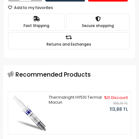
Add to my favorites
Fast Shipping
Secure shopping
Returns and Exchanges
Recommended Products
Thermalright HY510 Termal
%31 Discount
Macun
165,13 TL
113,88 TL