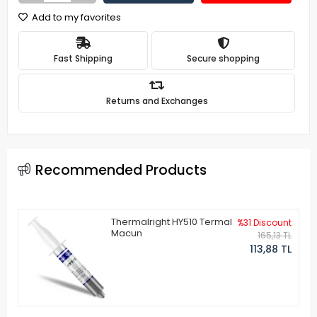
Add to my favorites
Fast Shipping
Secure shopping
Returns and Exchanges
Recommended Products
Thermalright HY510 Termal
%31 Discount
Macun
165,13 TL
113,88 TL