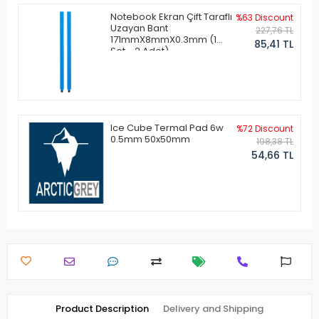
Notebook Ekran Çift Taraflı
%63 Discount
Uzayan Bant
227,76 TL
171mmX8mmX0.3mm (1
85,41 TL
Set - 2 Adet)
Ice Cube Termal Pad 6w
%72 Discount
0.5mm 50x50mm
198,38 TL
54,66 TL
Product Description
Delivery and Shipping