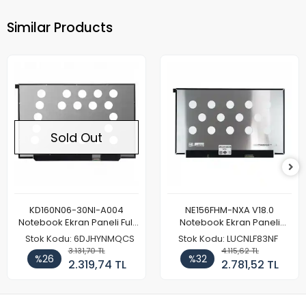
Similar Products
Sold Out
KD160N06-30NI-A004
NE156FHM-NXA V18.0
Notebook Ekran Paneli Full
Notebook Ekran Paneli
HD
144Hz
Stok Kodu: 6DJHYNMQCS
Stok Kodu: LUCNLF83NF
3.131,70 TL
4.115,62 TL
%26
%32
2.319,74 TL
2.781,52 TL