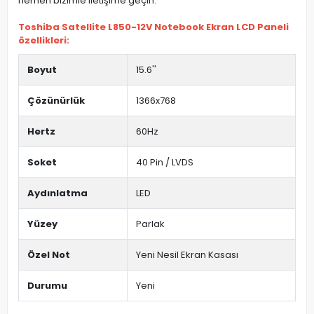
hemen bizimle iletişime geçin.
Toshiba Satellite L850-12V Notebook Ekran LCD Paneli
özellikleri:
Boyut
15.6''
Çözünürlük
1366x768
Hertz
60Hz
Soket
40 Pin / LVDS
Aydınlatma
LED
Yüzey
Parlak
Özel Not
Yeni Nesil Ekran Kasası
Durumu
Yeni