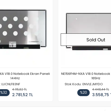
Out of stock
Sold Out
Sold Out
A V18.0 Notebook Ekran Paneli
Monster Tulpar T7 V21.2 Not
165Hz
Paneli Full HD 144H
u: 0NVLEJMYDO
5.549,94 T
%26
4.448,44 TL
4.111,07 
%20
3.558,75 TL