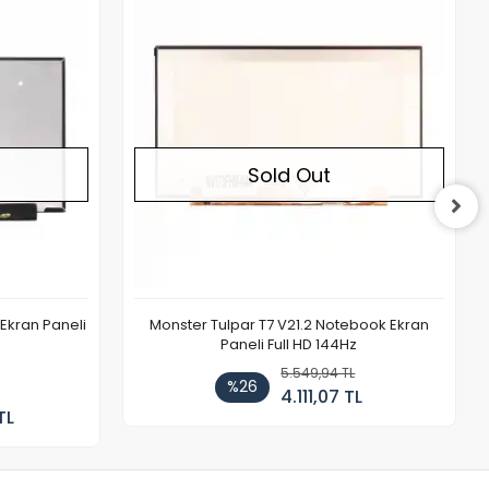
Out of stock
ebook Ekran
NV140WUM-N49 Notebook Ekran Paneli
z
Stok Kodu: L2EVRFRLU9
L
TL
4.207,30 TL
%26
3.116,33 TL