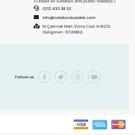
(Closed on Sundays and public holidays.)
0212 433 38 33
info@notebookyedek.com
M.Çakmak Mah. İnönü Cad. N.162/b
Güngören- İSTANBUL
Follow us