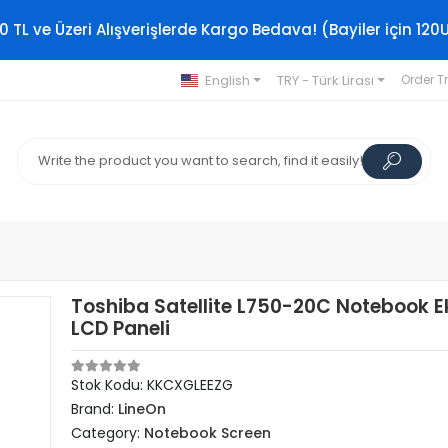
0 TL ve Üzeri Alışverişlerde Kargo Bedava! (Bayiler için 120
English
TRY - Türk Lirası
Order T
Toshiba Satellite L750-20C Notebook E
LCD Paneli
Stok Kodu: KKCXGLEEZG
Brand:
LineOn
Category:
Notebook Screen