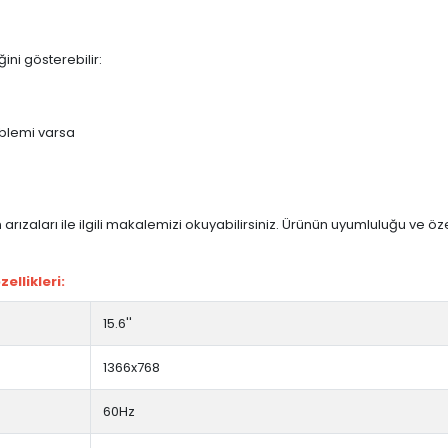
ini gösterebilir:
blemi varsa
arızaları ile ilgili makalemizi okuyabilirsiniz. Ürünün uyumluluğu ve ö
ellikleri:
15.6''
1366x768
60Hz