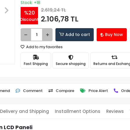
Stock: +18
2.619,24 TL
%20
2.106,78 TL
Discount
Add to cart
Buy Now
Add to my favorites
Fast Shipping
Secure shopping
Returns and Exchan
mend
Comment
Compare
Price Alert
Orde
Delivery and Shipping
Installment Options
Reviews
n LCD Paneli