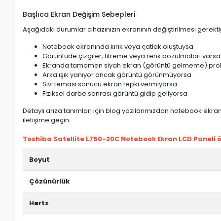
Başlıca Ekran Değişim Sebepleri
Aşağıdaki durumlar cihazınızın ekranının değiştirilmesi gerektiğ
Notebook ekranında kırık veya çatlak oluştuysa
Görüntüde çizgiler, titreme veya renk bozulmaları varsa
Ekranda tamamen siyah ekran (görüntü gelmeme) pro
Arka ışık yanıyor ancak görüntü görünmüyorsa
Sıvı teması sonucu ekran tepki vermiyorsa
Fiziksel darbe sonrası görüntü gidip geliyorsa
Detaylı arıza tanımları için blog yazılarımızdan notebook ekran 
iletişime geçin.
Toshiba Satellite L750-20C Notebook Ekran LCD Paneli öz
Boyut
Çözünürlük
Hertz