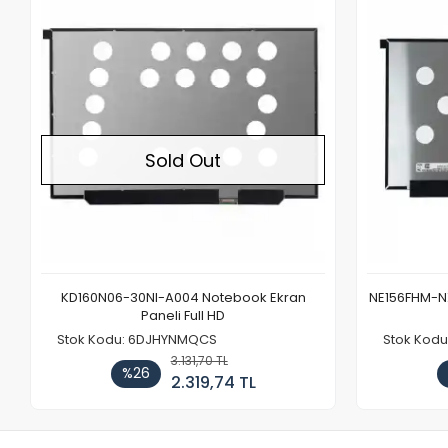
ock
NE156FHM-NXA V18.0 Notebook Ekran Paneli
NE156FHM-NX
144Hz
Stok Kodu: LUCNLF83NF
Stok Kod
4.115,62 TL
%32
2.781,52 TL