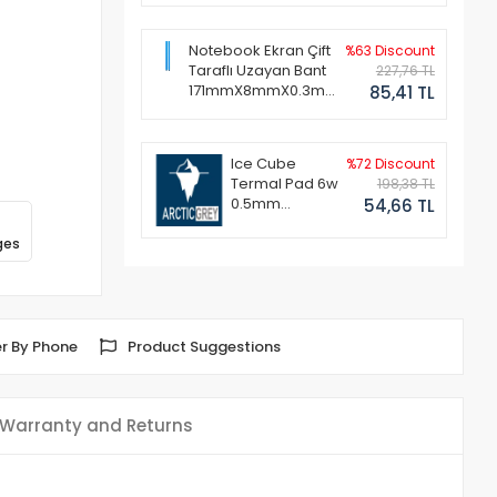
Notebook Ekran Çift
%63 Discount
Taraflı Uzayan Bant
227,76 TL
171mmX8mmX0.3mm
85,41 TL
(1 Set - 2 Adet)
Ice Cube
%72 Discount
Termal Pad 6w
198,38 TL
0.5mm
54,66 TL
50x50mm
ges
r By Phone
Product Suggestions
Warranty and Returns