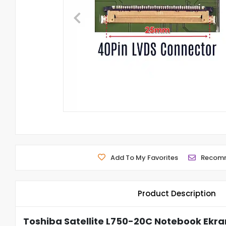
Add To My Favorites
Recom
Product Description
Toshiba Satellite L750-20C Notebook Ekra