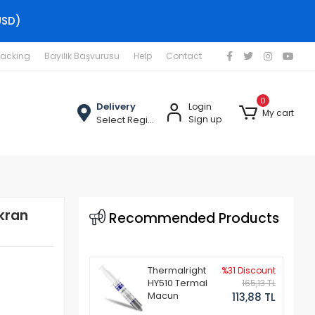
USD)
racking
Bayilik Başvurusu
Help
Contact
0
Delivery
Login
My cart
Select Region
Sign up
kran
Recommended Products
Thermalright
%31 Discount
HY510 Termal
165,13 TL
Macun
113,88 TL