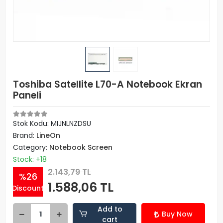
Toshiba Satellite L70-A Notebook Ekran
Paneli
Stok Kodu: MIJNLNZDSU
Brand:
LineOn
Category:
Notebook Screen
Stock: +18
2.143,79 TL
%26
1.588,06 TL
Discount
Add to
Buy Now
cart