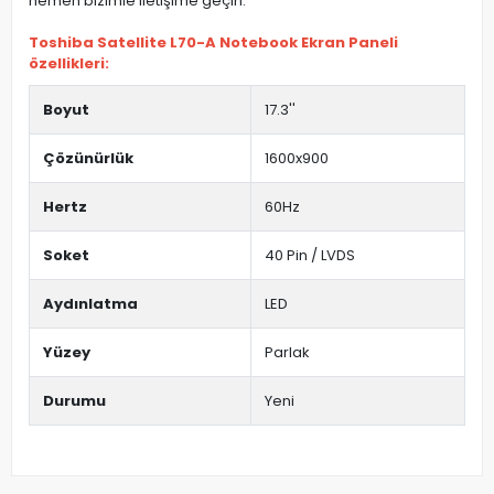
hemen bizimle iletişime geçin.
Toshiba Satellite L70-A Notebook Ekran Paneli
özellikleri:
Boyut
17.3''
Çözünürlük
1600x900
Hertz
60Hz
Soket
40 Pin / LVDS
Aydınlatma
LED
Yüzey
Parlak
Durumu
Yeni