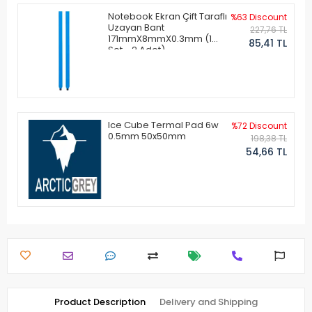
Notebook Ekran Çift Taraflı
%63 Discount
Uzayan Bant
227,76 TL
171mmX8mmX0.3mm (1
85,41 TL
Set - 2 Adet)
Ice Cube Termal Pad 6w
%72 Discount
0.5mm 50x50mm
198,38 TL
54,66 TL
Product Description
Delivery and Shipping