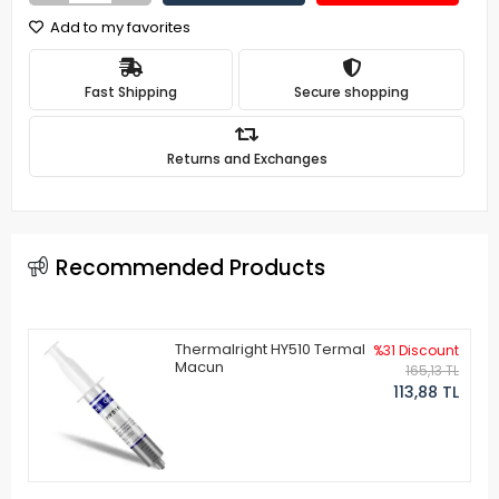
Add to my favorites
Fast Shipping
Secure shopping
Returns and Exchanges
Recommended Products
Thermalright HY510 Termal
%31 Discount
Macun
165,13 TL
113,88 TL