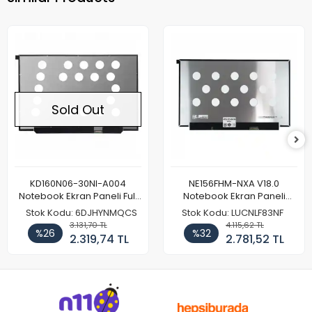
Sold Out
KD160N06-30NI-A004
NE156FHM-NXA V18.0
Notebook Ekran Paneli Full
Notebook Ekran Paneli
HD
144Hz
Stok Kodu: 6DJHYNMQCS
Stok Kodu: LUCNLF83NF
3.131,70 TL
4.115,62 TL
%26
%32
2.319,74 TL
2.781,52 TL