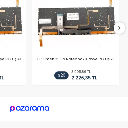
 RGB Işıklı
HP Omen 15-EN Notebook Klavye RGB Işıklı
3.005,86 TL
%26
TL
2.226,35 TL