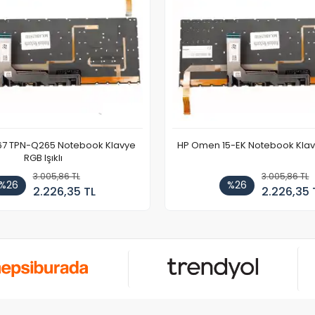
67 TPN-Q265 Notebook Klavye
HP Omen 15-EK Notebook Klavye
RGB Işıklı
3.005,86 TL
3.005,86 TL
%26
%26
2.226,35 TL
2.226,35 