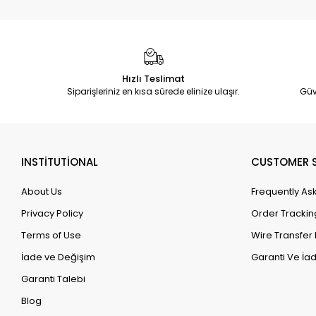
Hızlı Teslimat
Siparişleriniz en kısa sürede elinize ulaşır.
Güv
INSTİTUTİONAL
CUSTOMER S
About Us
Frequently As
Privacy Policy
Order Trackin
Terms of Use
Wire Transfer 
İade ve Değişim
Garanti Ve İad
Garanti Talebi
Blog