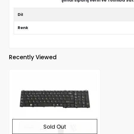
Şimdi sipariş verin ve Toshiba Sat
Dil
Renk
Recently Viewed
Out of stock
Sold Out