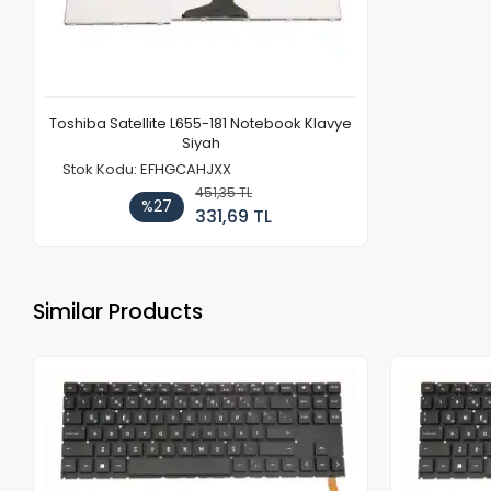
Toshiba Satellite L655-181 Notebook Klavye
Siyah
Stok Kodu: EFHGCAHJXX
451,35 TL
%27
331,69 TL
Similar Products