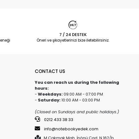
7 / 24 DESTEK
eneği
Öneri ve şikayetlerinizi bize iletebilirsiniz.
CONTACT US
You can reach us during the following
hours:
-
Weekdays:
09:00 AM - 07:00 PM
-
Saturday:
10:00 AM - 03:00 PM
(Closed on Sundays and public holidays.)
0212 433 38 33
info@notebookyedek.com
M.Çakmak Mah. İnönü Cad. N.162/b