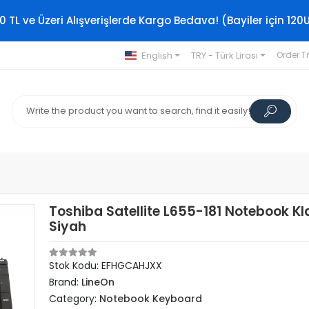
0 TL ve Üzeri Alışverişlerde Kargo Bedava! (Bayiler için 120
English
TRY - Türk Lirası
Order T
Toshiba Satellite L655-181 Notebook K
Siyah
Stok Kodu: EFHGCAHJXX
Brand:
LineOn
Category:
Notebook Keyboard