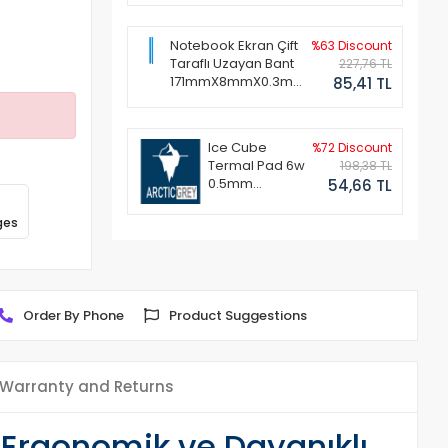
Notebook Ekran Çift
%63 Discount
Taraflı Uzayan Bant
227,76 TL
171mmX8mmX0.3mm
85,41 TL
(1 Set - 2 Adet)
Ice Cube
%72 Discount
Termal Pad 6w
198,38 TL
0.5mm
54,66 TL
50x50mm
ges
Order By Phone
Product Suggestions
Warranty and Returns
 Ergonomik ve Dayanıklı