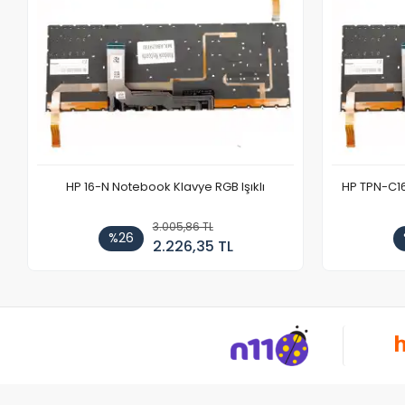
HP 16-N Notebook Klavye RGB Işıklı
HP TPN-C1
3.005,86 TL
%26
2.226,35 TL