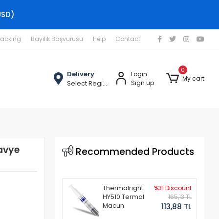
USD)
racking
Bayilik Başvurusu
Help
Contact
0
Delivery
Login
My cart
Select Region
Sign up
lavye
Recommended Products
Thermalright
%31 Discount
HY510 Termal
165,13 TL
Macun
113,88 TL