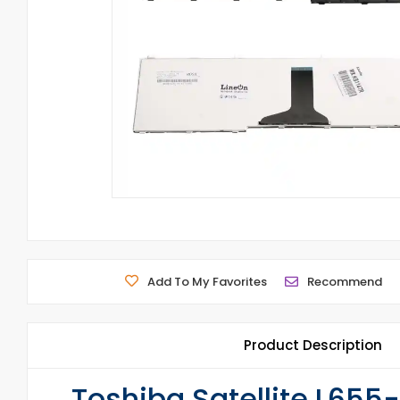
Add To My Favorites
Recommend
Product Description
Toshiba Satellite L655