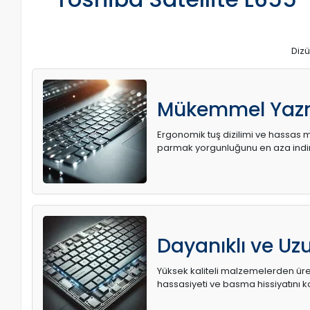
Dizü
Mükemmel Yaz
Ergonomik tuş dizilimi ve hassas me
parmak yorgunluğunu en aza indir
Dayanıklı ve U
Yüksek kaliteli malzemelerden üret
hassasiyeti ve basma hissiyatını k