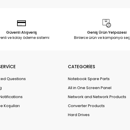
Güvenli Alışveriş
Geniş Ürün Yelpazesi
enli ve kolay ödeme sistemi
Binlerce ürün ve kampanya seç
ERVİCE
CATEGORİES
ked Questions
Notebook Spare Parts
g
All in One Screen Panel
Notifications
Network and Network Products
e Koşulları
Converter Products
Hard Drives