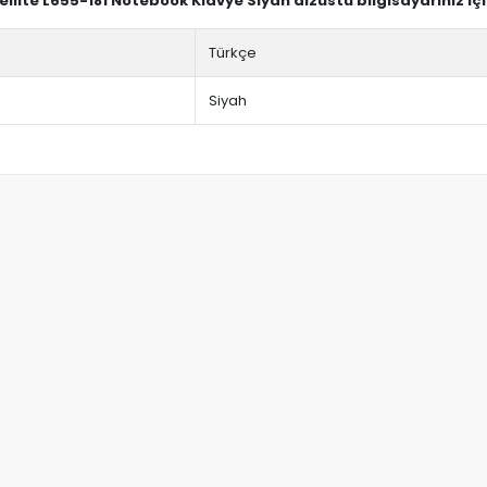
ellite L655-181 Notebook Klavye Siyah dizüstü bilgisayarınız i
Türkçe
Siyah