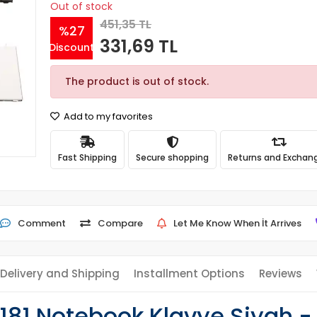
Out of stock
451,35 TL
%27
331,69 TL
Discount
The product is out of stock.
Add to my favorites
Fast Shipping
Secure shopping
Returns and Exchan
Comment
Compare
Let Me Know When İt Arrives
Delivery and Shipping
Installment Options
Reviews
-181 Notebook Klavye Siyah -