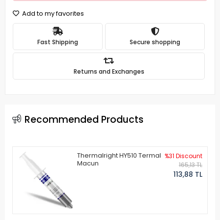
Add to my favorites
Fast Shipping
Secure shopping
Returns and Exchanges
Recommended Products
Thermalright HY510 Termal
%31 Discount
Macun
165,13 TL
113,88 TL