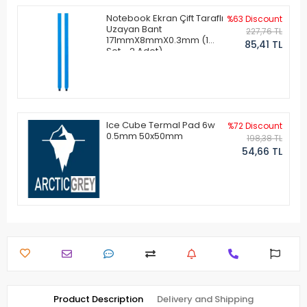
Notebook Ekran Çift Taraflı
%63 Discount
Uzayan Bant
227,76 TL
171mmX8mmX0.3mm (1
85,41 TL
Set - 2 Adet)
Ice Cube Termal Pad 6w
%72 Discount
0.5mm 50x50mm
198,38 TL
54,66 TL
Product Description
Delivery and Shipping