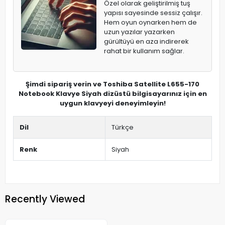
Özel olarak geliştirilmiş tuş
yapısı sayesinde sessiz çalışır.
Hem oyun oynarken hem de
uzun yazılar yazarken
gürültüyü en aza indirerek
rahat bir kullanım sağlar.
Şimdi sipariş verin ve Toshiba Satellite L655-170
Notebook Klavye Siyah dizüstü bilgisayarınız için en
uygun klavyeyi deneyimleyin!
Dil
Türkçe
Renk
Siyah
Recently Viewed