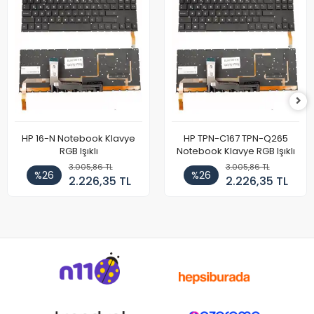
HP 16-N Notebook Klavye
HP TPN-C167 TPN-Q265
RGB Işıklı
Notebook Klavye RGB Işıklı
3.005,86 TL
3.005,86 TL
%26
%26
2.226,35 TL
2.226,35 TL