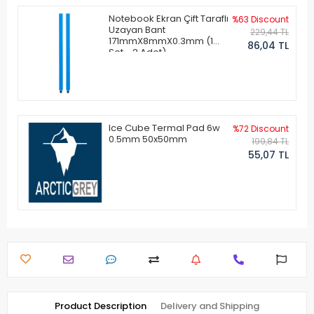
Notebook Ekran Çift Taraflı
%63 Discount
Uzayan Bant
229,44 TL
171mmX8mmX0.3mm (1
86,04 TL
Set - 2 Adet)
Ice Cube Termal Pad 6w
%72 Discount
0.5mm 50x50mm
199,84 TL
55,07 TL
Product Description
Delivery and Shipping