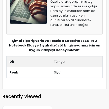
Özel olarak geliştirilmiş tuş
yapısı sayesinde sessiz çalışır.
Hem oyun oynarken hem de
uzun yazılar yazarken
gürültüyü en aza indirerek
rahat bir kullanım sağlar.
Şimdi sipariş verin ve Toshiba Satellite L655-16Q
Notebook Klavye Siyah dizüstü bilgisayarınız için en
uygun klavyeyi deneyimleyin!
Dil
Türkçe
Renk
Siyah
Recently Viewed