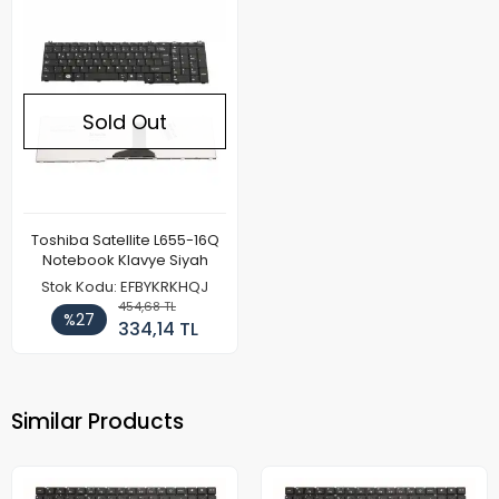
Sold Out
Toshiba Satellite L655-16Q
Notebook Klavye Siyah
Stok Kodu: EFBYKRKHQJ
454,68 TL
%27
334,14 TL
Similar Products