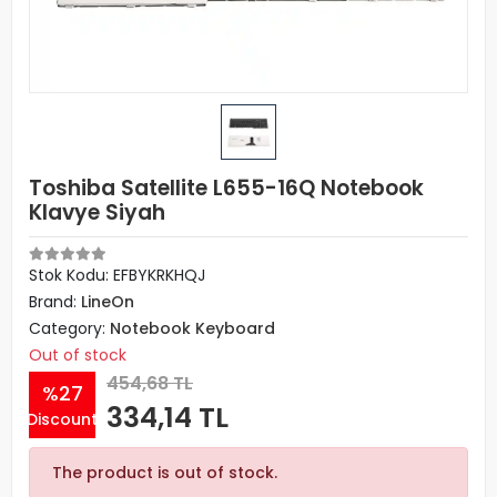
Toshiba Satellite L655-16Q Notebook
Klavye Siyah
Stok Kodu: EFBYKRKHQJ
Brand:
LineOn
Category:
Notebook Keyboard
Out of stock
454,68 TL
%27
334,14 TL
Discount
The product is out of stock.