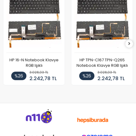
HP 16-N Notebook Klavye
HP TPN-C167 TPN-Q265
RGB Işıklı
Notebook Klavye RGB Işıklı
3.028,03 TL
3.028,03 TL
%26
%26
2.242,78 TL
2.242,78 TL