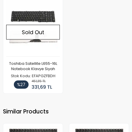
Sold Out
Toshiba Satellite L655-16L
Notebook Klavye Siyah
Stok Kodu: EFAPGZFBDH
451,35 TL
%27
331,69 TL
Similar Products