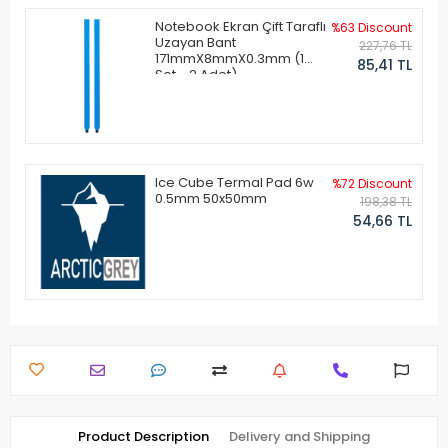
Notebook Ekran Çift Taraflı
%63 Discount
Uzayan Bant
227,76 TL
171mmX8mmX0.3mm (1
85,41 TL
Set - 2 Adet)
Ice Cube Termal Pad 6w
%72 Discount
0.5mm 50x50mm
198,38 TL
54,66 TL
Product Description
Delivery and Shipping