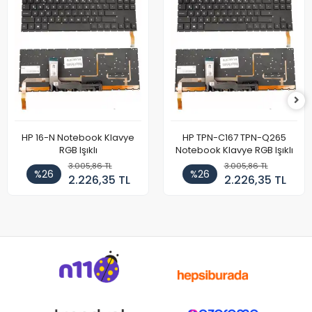
HP 16-N Notebook Klavye
HP TPN-C167 TPN-Q265
RGB Işıklı
Notebook Klavye RGB Işıklı
3.005,86 TL
3.005,86 TL
%26
%26
2.226,35 TL
2.226,35 TL