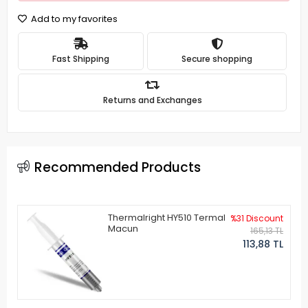
Add to my favorites
Fast Shipping
Secure shopping
Returns and Exchanges
Recommended Products
Thermalright HY510 Termal
%31 Discount
Macun
165,13 TL
113,88 TL