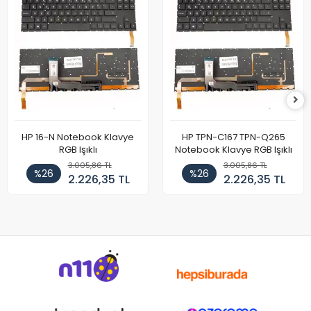
HP 16-N Notebook Klavye
HP TPN-C167 TPN-Q265
RGB Işıklı
Notebook Klavye RGB Işıklı
3.005,86 TL
3.005,86 TL
%26
%26
2.226,35 TL
2.226,35 TL