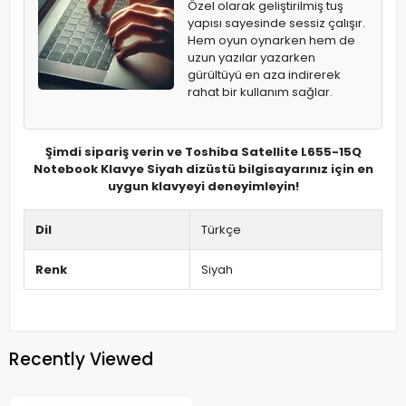
Özel olarak geliştirilmiş tuş
yapısı sayesinde sessiz çalışır.
Hem oyun oynarken hem de
uzun yazılar yazarken
gürültüyü en aza indirerek
rahat bir kullanım sağlar.
Şimdi sipariş verin ve Toshiba Satellite L655-15Q
Notebook Klavye Siyah dizüstü bilgisayarınız için en
uygun klavyeyi deneyimleyin!
Dil
Türkçe
Renk
Siyah
Recently Viewed