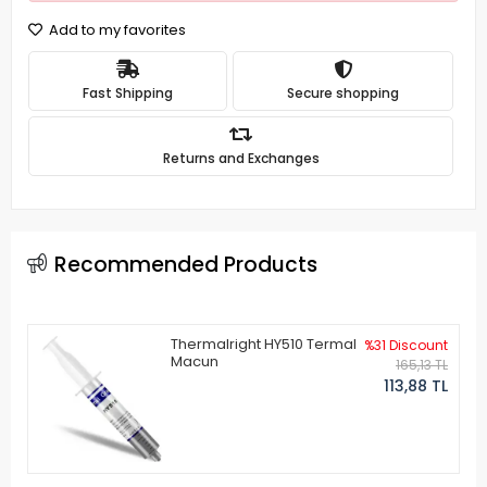
Add to my favorites
Fast Shipping
Secure shopping
Returns and Exchanges
Recommended Products
Thermalright HY510 Termal
%31 Discount
Macun
165,13 TL
113,88 TL