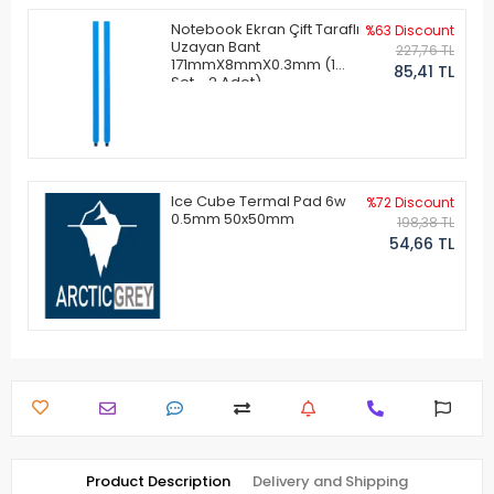
Notebook Ekran Çift Taraflı
%63 Discount
Uzayan Bant
227,76 TL
171mmX8mmX0.3mm (1
85,41 TL
Set - 2 Adet)
Ice Cube Termal Pad 6w
%72 Discount
0.5mm 50x50mm
198,38 TL
54,66 TL
Product Description
Delivery and Shipping