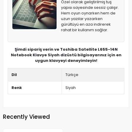
Özel olarak geliştirilmiş tuş
yapısı sayesinde sessiz çalışır.
Hem oyun oynarken hem de
uzun yazılar yazarken
gürültüyü en aza indirerek
rahat bir kullanım sağlar.
Şimdi sipariş verin ve Toshiba Satellite L655-14N
Notebook Klavye Siyah dizüstü bilgisayarınız için en
uygun klavyeyi deneyimleyin!
Dil
Türkçe
Renk
Siyah
Recently Viewed