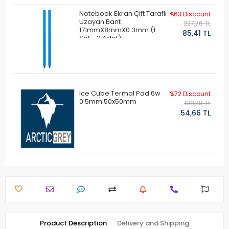
Notebook Ekran Çift Taraflı
%63 Discount
Uzayan Bant
227,76 TL
171mmX8mmX0.3mm (1
85,41 TL
Set - 2 Adet)
Ice Cube Termal Pad 6w
%72 Discount
0.5mm 50x50mm
198,38 TL
54,66 TL
Product Description
Delivery and Shipping