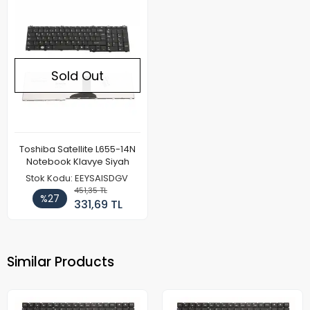
Sold Out
Toshiba Satellite L655-14N
Notebook Klavye Siyah
Stok Kodu: EEYSAISDGV
451,35 TL
%27
331,69 TL
Similar Products