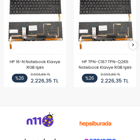
HP 16-N Notebook Klavye
HP TPN-C167 TPN-Q265
RGB Işıklı
Notebook Klavye RGB Işıklı
3.005,86 TL
3.005,86 TL
%26
%26
2.226,35 TL
2.226,35 TL