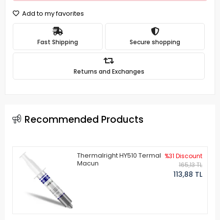
Add to my favorites
Fast Shipping
Secure shopping
Returns and Exchanges
Recommended Products
Thermalright HY510 Termal
%31 Discount
Macun
165,13 TL
113,88 TL