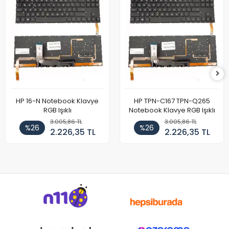
HP 16-N Notebook Klavye
HP TPN-C167 TPN-Q265
RGB Işıklı
Notebook Klavye RGB Işıklı
3.005,86 TL
3.005,86 TL
%26
%26
2.226,35 TL
2.226,35 TL