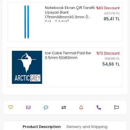
Notebook Ekran Çift Taraflı
%63 Discount
Uzayan Bant
227,76 TL
171mmX8mmX0.3mm (1
85,41 TL
Set - 2 Adet)
Ice Cube Termal Pad 6w
%72 Discount
0.5mm 50x50mm
198,38 TL
54,66 TL
Product Description
Delivery and Shipping