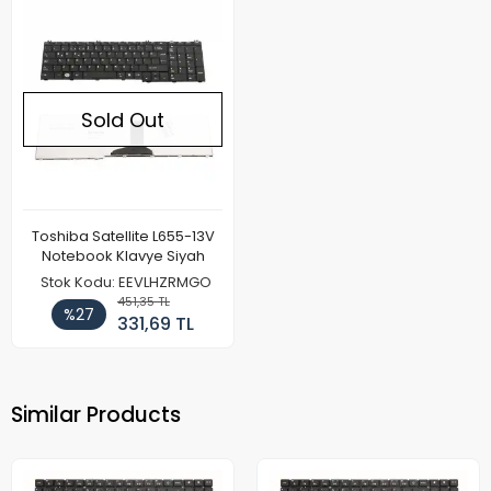
Sold Out
Toshiba Satellite L655-13V
Notebook Klavye Siyah
Stok Kodu: EEVLHZRMGO
451,35 TL
%27
331,69 TL
Similar Products