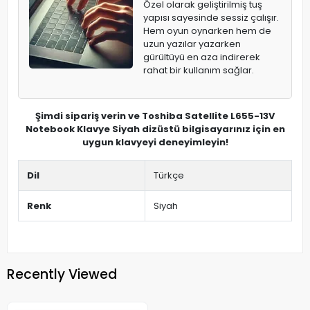
Özel olarak geliştirilmiş tuş
yapısı sayesinde sessiz çalışır.
Hem oyun oynarken hem de
uzun yazılar yazarken
gürültüyü en aza indirerek
rahat bir kullanım sağlar.
Şimdi sipariş verin ve Toshiba Satellite L655-13V
Notebook Klavye Siyah dizüstü bilgisayarınız için en
uygun klavyeyi deneyimleyin!
Dil
Türkçe
Renk
Siyah
Recently Viewed