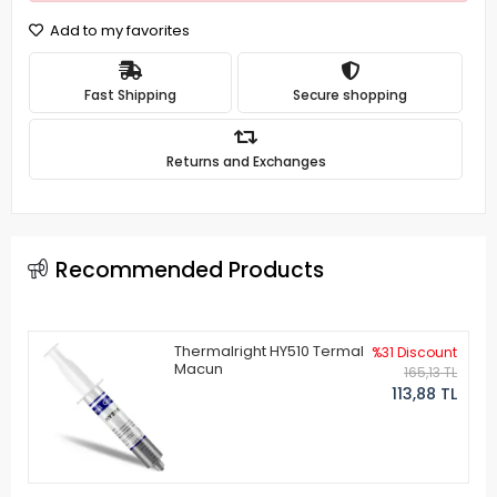
Add to my favorites
Fast Shipping
Secure shopping
Returns and Exchanges
Recommended Products
Thermalright HY510 Termal
%31 Discount
Macun
165,13 TL
113,88 TL