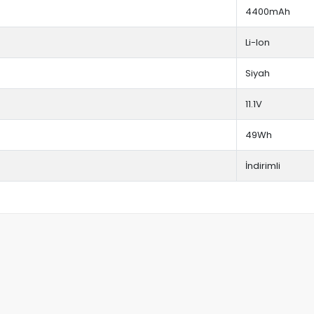
4400mAh
Li-Ion
Siyah
11.1V
49Wh
İndirimli