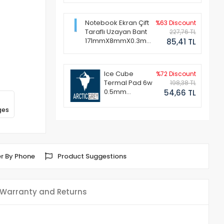
Notebook Ekran Çift
%63 Discount
Taraflı Uzayan Bant
227,76 TL
171mmX8mmX0.3mm
85,41 TL
(1 Set - 2 Adet)
Ice Cube
%72 Discount
Termal Pad 6w
198,38 TL
0.5mm
54,66 TL
50x50mm
ges
r By Phone
Product Suggestions
Warranty and Returns