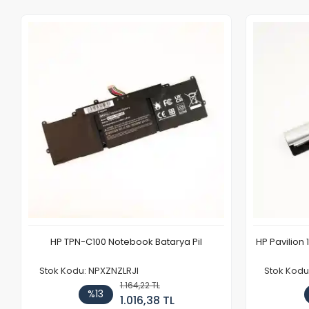
HP TPN-C100 Notebook Batarya Pil
HP Pavilion 
Stok Kodu: NPXZNZLRJI
Stok Kod
1.164,22 TL
%13
1.016,38 TL