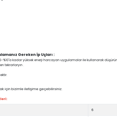
lamanız Gereken İp Uçları :
yi %5-%10'a kadar yüksek enerji harcayan uygulamalar ile kullanarak düşürü
n tekrarlaryın .
ktir.
 için bizimle iletişime geçebilirsiniz.
leri:
6