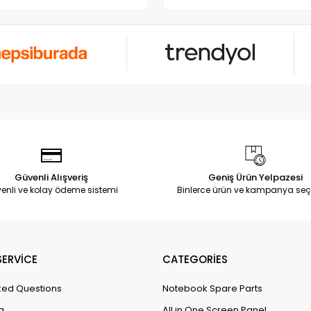
Güvenli Alışveriş
Geniş Ürün Yelpazesi
enli ve kolay ödeme sistemi
Binlerce ürün ve kampanya seç
ERVİCE
CATEGORİES
ked Questions
Notebook Spare Parts
g
All in One Screen Panel