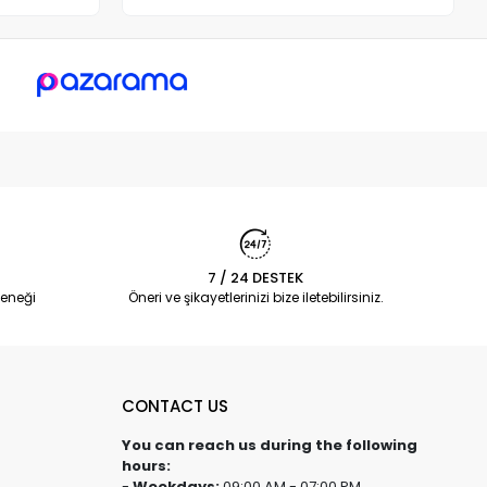
7 / 24 DESTEK
eneği
Öneri ve şikayetlerinizi bize iletebilirsiniz.
CONTACT US
You can reach us during the following
hours:
-
Weekdays:
09:00 AM - 07:00 PM