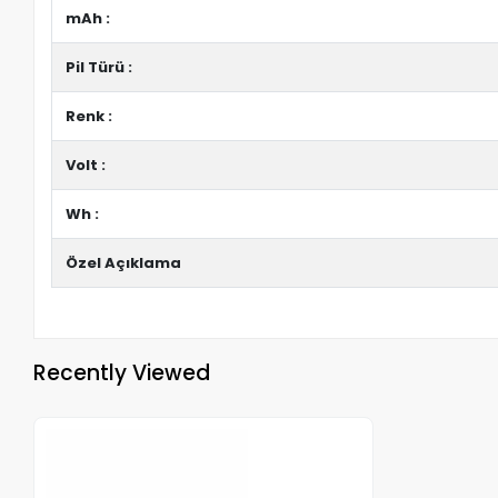
mAh :
Pil Türü :
Renk :
Volt :
Wh :
Özel Açıklama
Recently Viewed