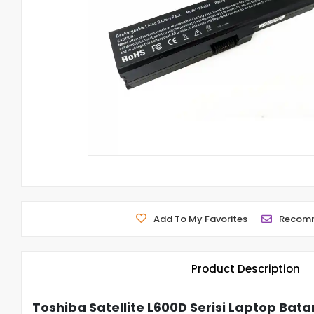
Add To My Favorites
Recom
Product Description
Toshiba Satellite L600D Serisi Laptop Batar