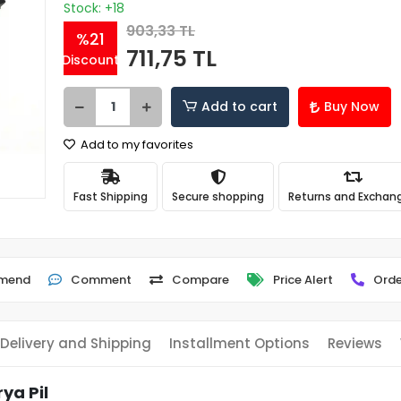
Stock: +18
903,33 TL
%21
711,75 TL
Discount
Add to cart
Buy Now
Add to my favorites
Fast Shipping
Secure shopping
Returns and Exchan
mend
Comment
Compare
Price Alert
Orde
Delivery and Shipping
Installment Options
Reviews
ya Pil