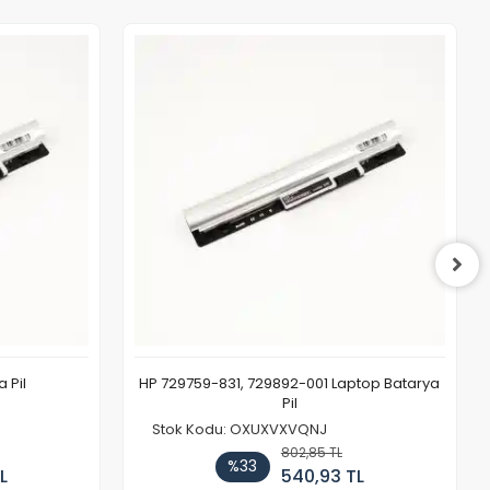
 Pil
HP 729759-831, 729892-001 Laptop Batarya
Pil
Stok Kodu: OXUXVXVQNJ
802,85 TL
%33
L
540,93 TL