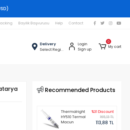
USD)
racking
Bayilik Başvurusu
Help
Contact
0
Delivery
Login
My cart
Select Region
Sign up
Batarya
Recommended Products
Thermalright
%31 Discount
HY510 Termal
165,13 TL
Macun
113,88 TL