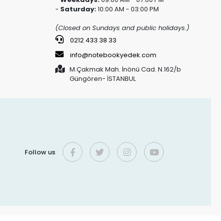
-
Saturday:
10:00 AM - 03:00 PM
(Closed on Sundays and public holidays.)
0212 433 38 33
info@notebookyedek.com
M.Çakmak Mah. İnönü Cad. N.162/b
Güngören- İSTANBUL
Follow us