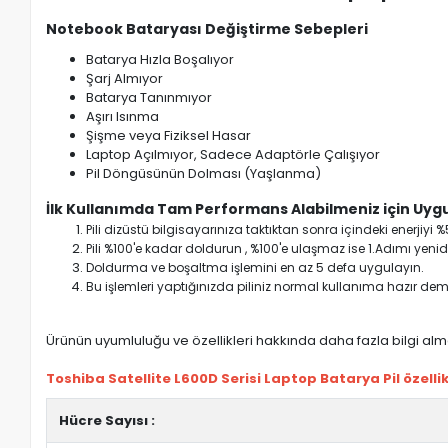
Notebook Bataryası Değiştirme Sebepleri
Batarya Hızla Boşalıyor
Şarj Almıyor
Batarya Tanınmıyor
Aşırı Isınma
Şişme veya Fiziksel Hasar
Laptop Açılmıyor, Sadece Adaptörle Çalışıyor
Pil Döngüsünün Dolması (Yaşlanma)
İlk Kullanımda Tam Performans Alabilmeniz için Uygu
Pili dizüstü bilgisayarınıza taktıktan sonra içindeki enerji
Pili %100'e kadar doldurun , %100'e ulaşmaz ise 1.Adımı yenide
Doldurma ve boşaltma işlemini en az 5 defa uygulayın.
Bu işlemleri yaptığınızda piliniz normal kullanıma hazır deme
Ürünün uyumluluğu ve özellikleri hakkında daha fazla bilgi almak
Toshiba Satellite L600D Serisi Laptop Batarya Pil özellik
Hücre Sayısı :