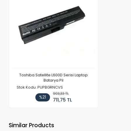
Toshiba Satellite L600D Serisi Laptop
Batarya Pil
Stok Kodu: PUPBGRNCVS
903,33 TL
%21
711,75 TL
Similar Products