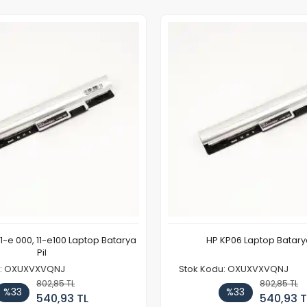
11-e 000, 11-e100 Laptop Batarya
HP KP06 Laptop Batarya
Pil
u: OXUXVXVQNJ
Stok Kodu: OXUXVXVQNJ
802,85 TL
802,85 TL
%33
%33
540,93 TL
540,93 T