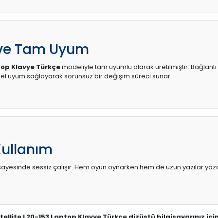
 ve Tam Uyum
top Klavye Türkçe
modeliyle tam uyumlu olarak üretilmiştir. Bağlantı 
l uyum sağlayarak sorunsuz bir değişim süreci sunar.
Kullanım
sı sayesinde sessiz çalışır. Hem oyun oynarken hem de uzun yazılar yaza
tellite L20-153 Laptop Klavye Türkçe dizüstü bilgisayarınız iç