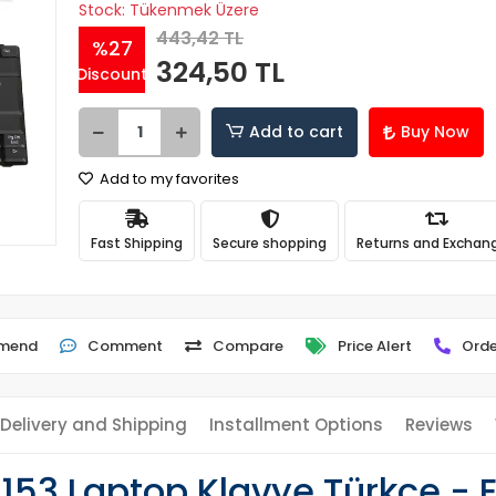
Stock: Tükenmek Üzere
443,42 TL
%27
324,50 TL
Discount
Add to cart
Buy Now
Add to my favorites
Fast Shipping
Secure shopping
Returns and Exchan
mend
Comment
Compare
Price Alert
Orde
Delivery and Shipping
Installment Options
Reviews
-153 Laptop Klavye Türkçe - 