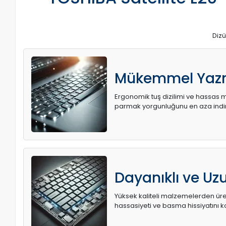
Dizü
Mükemmel Yaz
Ergonomik tuş dizilimi ve hassas me
parmak yorgunluğunu en aza indir
Dayanıklı ve U
Yüksek kaliteli malzemelerden üret
hassasiyeti ve basma hissiyatını k