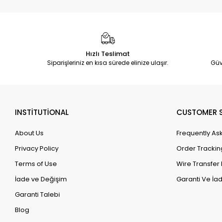
Hızlı Teslimat
Siparişleriniz en kısa sürede elinize ulaşır.
Güv
INSTİTUTİONAL
CUSTOMER S
About Us
Frequently As
Privacy Policy
Order Trackin
Terms of Use
Wire Transfer 
İade ve Değişim
Garanti Ve İad
Garanti Talebi
Blog