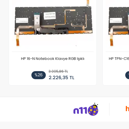
HP 16-N Notebook Klavye RGB Işıklı
HP TPN-C1
3.005,86 TL
%26
2.226,35 TL