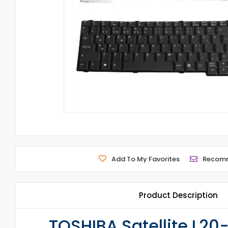
Add To My Favorites
Recom
Product Description
TOSHIBA Satellite L20