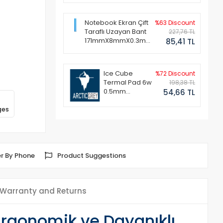
Notebook Ekran Çift
%63 Discount
Taraflı Uzayan Bant
227,76 TL
171mmX8mmX0.3mm
85,41 TL
(1 Set - 2 Adet)
Ice Cube
%72 Discount
Termal Pad 6w
198,38 TL
0.5mm
54,66 TL
50x50mm
ges
r By Phone
Product Suggestions
Warranty and Returns
Ergonomik ve Dayanıklı