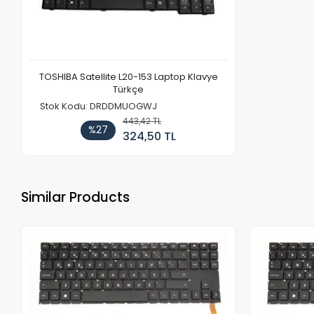
TOSHIBA Satellite L20-153 Laptop Klavye
Türkçe
Stok Kodu: DRDDMUOGWJ
443,42 TL
%27
324,50 TL
Similar Products