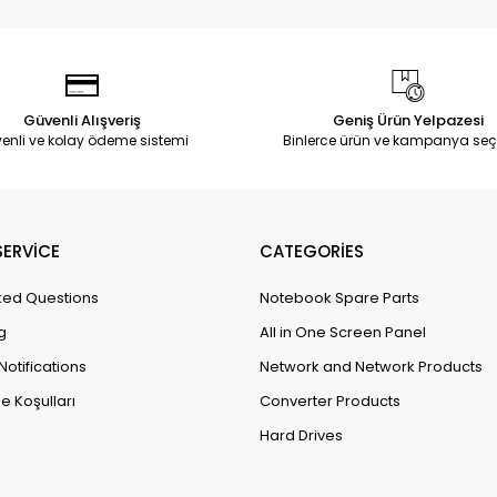
Güvenli Alışveriş
Geniş Ürün Yelpazesi
enli ve kolay ödeme sistemi
Binlerce ürün ve kampanya seç
ERVİCE
CATEGORİES
ked Questions
Notebook Spare Parts
g
All in One Screen Panel
Notifications
Network and Network Products
e Koşulları
Converter Products
Hard Drives