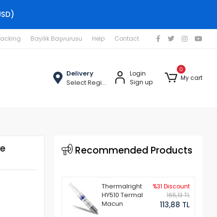
USD)
racking
Bayilik Başvurusu
Help
Contact
0
Delivery
Login
My cart
Select Region
Sign up
ye
Recommended Products
Thermalright
%31 Discount
HY510 Termal
165,13 TL
Macun
113,88 TL