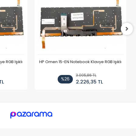
 RGB Işıklı
HP Omen 15-EN Notebook Klavye RGB Işıklı
3.005,86 TL
%26
TL
2.226,35 TL