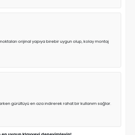
noktaları orijinal yapıya birebir uygun olup, kolay montaj
rken gürültüyü en aza indirerek rahat bir kullanım sağlar.
in en uygun klavyeyi deneyimleyin!