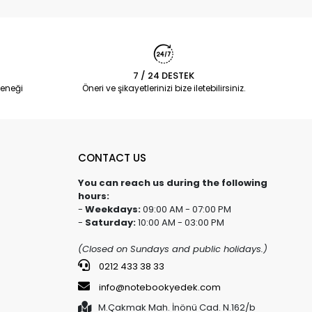
7 / 24 DESTEK
eneği
Öneri ve şikayetlerinizi bize iletebilirsiniz.
CONTACT US
You can reach us during the following
hours:
-
Weekdays:
09:00 AM - 07:00 PM
-
Saturday:
10:00 AM - 03:00 PM
(Closed on Sundays and public holidays.)
0212 433 38 33
info@notebookyedek.com
M.Çakmak Mah. İnönü Cad. N.162/b